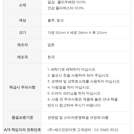
겉감 : 폴리우레탄 100%
소재
안감 폴리에스터 100%
색상
블루, 핑크
크기
가로 50cm X 세로 26cm X 폭 20cm
제조자
업튼
제조국
한국
1. 세탁기로 세탁하지 마십시오.
2. 필요시 천을 사용하여 닦아 주십시오.
3. 표백제 및 강력효소제를 사용하지 마십시오.
취급시 주의사항
4. 다림질을 하지 마십시오.
5. 드라이 크리닝을 하지 마십시오.
6. 사용 전 주의사항은 제품에 붙은 안내 택을
반드시 참고하여 주시기 바랍니다.
품질보증기준
관련법 및 소비자분쟁해결 규정에 따름
A/S 책임자와 전화번호
(주) 배드민턴마켓 고객센터 : 02-3663-3922