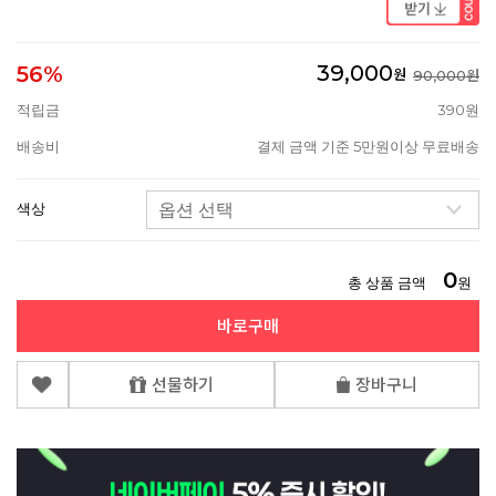
39,000
56%
원
90,000원
적립금
390원
배송비
결제 금액 기준 5만원이상 무료배송
색상
0
총 상품 금액
원
바로구매
선물하기
장바구니