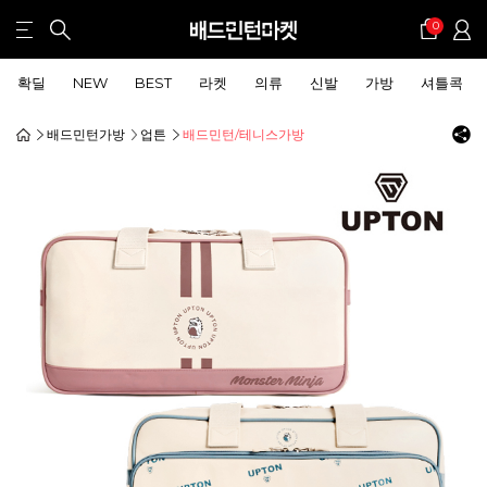
0
확딜
NEW
BEST
라켓
의류
신발
가방
셔틀콕
배드민턴가방
업튼
배드민턴/테니스가방