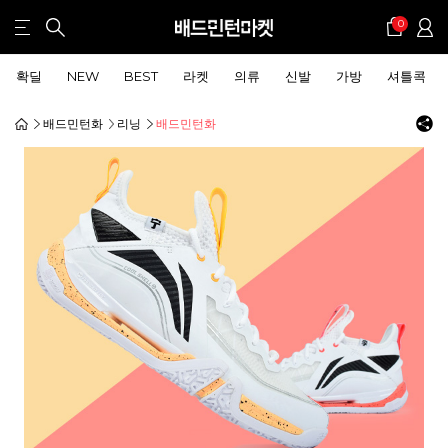
0
확딜
NEW
BEST
라켓
의류
신발
가방
셔틀콕
배드민턴화
리닝
배드민턴화