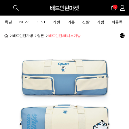
0
확딜
NEW
BEST
라켓
의류
신발
가방
셔틀콕
배드민턴가방
업튼
배드민턴/테니스가방