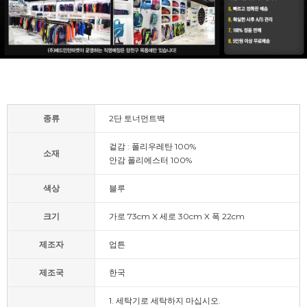
종류
2단 토너먼트백
겉감 : 폴리우레탄 100%
소재
안감 폴리에스터 100%
색상
블루
크기
가로 73cm X 세로 30cm X 폭 22cm
제조자
업튼
제조국
한국
1. 세탁기로 세탁하지 마십시오.