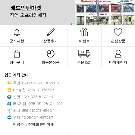
공지사항
상품후기
이벤트
관심상품
장바구니
최근본상품
주문조회
마이페이지
입금 계좌 안내
국민
808837-04-002608
NH농협
098-01-175790
신한
100-026-840244
IBK기업
078-151498-04-012
하나
556-910013-65404
우리
1005-104-697287
예금주 : (주)배드민턴마켓