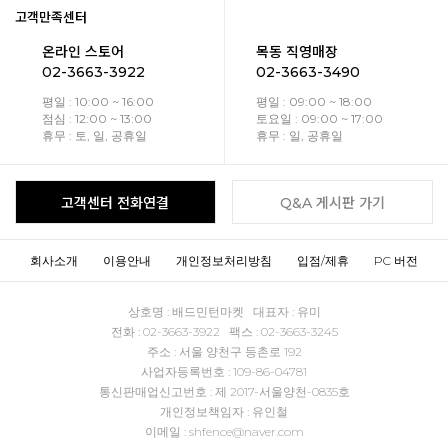
고객만족센터
온라인 스토어
목동 직영매장
02-3663-3922
02-3663-3490
평일 : 10:00 ~ 16:00
평일 : 09:00 ~ 18:00
점심 : 12:00 ~ 13:00
토요일 : 09:00 ~ 17:00
휴무 : 토, 일, 공휴일
휴무 : 일, 공휴일
고객센터 전화연결
Q&A 게시판 가기
회사소개
이용안내
개인정보처리방침
입점/제휴
PC 버전
상호명 : 배드민턴마켓 대표자 : 유미
전화 : 02-3663-3922 팩스 : 02-3663-3245
주소 : 서울 양천구 등촌로 192
사업자등록번호 : 109-86-04781
통신판매업신고번호 : 제 2017-서울양천-0835호
개인정보책임자 : 유인철
이메일 : shfence@naver.com