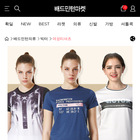
0
확딜
NEW
BEST
라켓
의류
신발
가방
셔틀콕
배드민턴의류
빅터
여성티셔츠