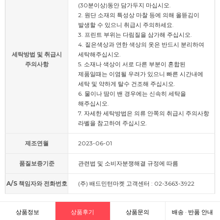
(30분이상)동안 담가두지 마십시오.
2. 원단 소재의 특성상 마찰 등에 의해 올뜯김이
발생할 수 있으니 취급시 주의하세요.
3. 프린트 부위는 다림질을 삼가해 주십시오.
4. 짙은색상과 연한 색상의 옷은 반드시 분리하여
세탁방법 및 취급시
세탁해주십시오.
주의사항
5. 소재나 색상이 서로 다른 부분이 혼합된
제품일때는 이염될 우려가 있으니 빠른 시간내에
세탁 및 약하게 탈수 건조해 주십시오.
6. 물이나 땀이 밴 경우에는 신속히 세탁을
해주십시오.
7. 자세한 세탁방법은 의류 안쪽의 취급시 주의사항
라벨을 참고하여 주십시오.
제조연월
2023-06-01
품질보증기준
관련법 및 소비자분쟁해결 규정에 따름
A/S 책임자와 전화번호
(주) 배드민턴마켓 고객센터 : 02-3663-3922
상품정보
상품후기
상품문의
배송 · 반품 안내