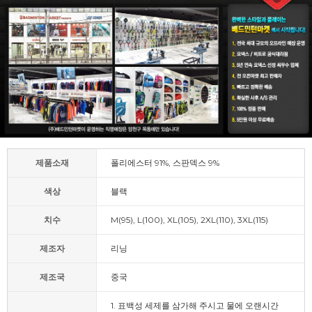
제품소재
폴리에스터 91%, 스판덱스 9%
색상
블랙
치수
M(95), L(100), XL(105), 2XL(110), 3XL(115)
제조자
리닝
제조국
중국
1. 표백성 세제를 삼가해 주시고 물에 오랜시간