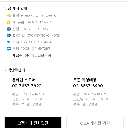
입금 계좌 안내
국민
808837-04-002608
NH농협
098-01-175790
신한
100-026-840244
IBK기업
078-151498-04-012
하나
556-910013-65404
우리
1005-104-697287
예금주 : (주)배드민턴마켓
고객만족센터
온라인 스토어
목동 직영매장
02-3663-3922
02-3663-3490
평일 : 10:00 ~ 16:00
평일 : 09:00 ~ 18:00
점심 : 12:00 ~ 13:00
토요일 : 09:00 ~ 17:00
휴무 : 토, 일, 공휴일
휴무 : 일, 공휴일
고객센터 전화연결
Q&A 게시판 가기