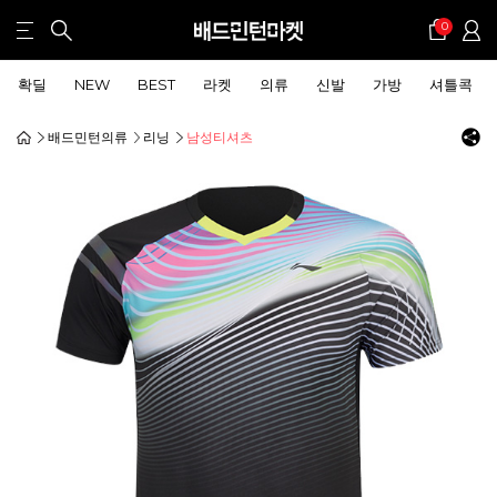
0
확딜
NEW
BEST
라켓
의류
신발
가방
셔틀콕
배드민턴의류
리닝
남성티셔츠