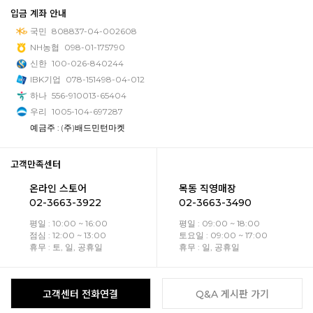
입금 계좌 안내
국민
808837-04-002608
NH농협
098-01-175790
신한
100-026-840244
IBK기업
078-151498-04-012
하나
556-910013-65404
우리
1005-104-697287
예금주 : (주)배드민턴마켓
고객만족센터
온라인 스토어
목동 직영매장
02-3663-3922
02-3663-3490
평일 : 10:00 ~ 16:00
평일 : 09:00 ~ 18:00
점심 : 12:00 ~ 13:00
토요일 : 09:00 ~ 17:00
휴무 : 토, 일, 공휴일
휴무 : 일, 공휴일
고객센터 전화연결
Q&A 게시판 가기