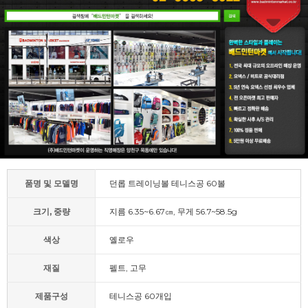
품명 및 모델명
던롭 트레이닝볼 테니스공 60볼
크기, 중량
지름 6.35~6.67㎝, 무게 56.7~58.5g
색상
옐로우
재질
펠트, 고무
제품구성
테니스공 60개입