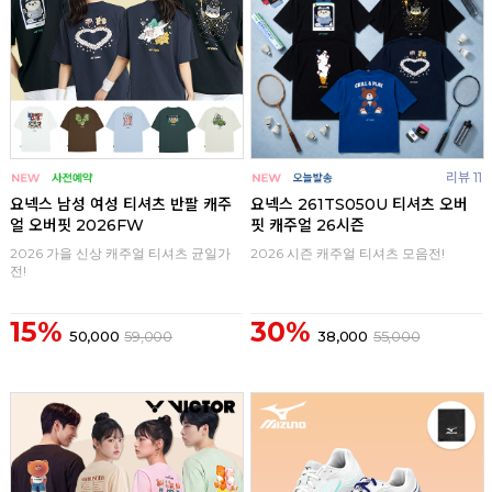
리뷰 11
요넥스 남성 여성 티셔츠 반팔 캐주
요넥스 261TS050U 티셔츠 오버
얼 오버핏 2026FW
핏 캐주얼 26시즌
2026 가을 신상 캐주얼 티셔츠 균일가
2026 시즌 캐주얼 티셔츠 모음전!
전!
15%
30%
50,000
59,000
38,000
55,000