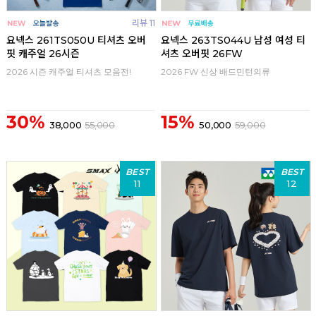
리뷰 11
요넥스 261TS050U 티셔츠 오버
요넥스 263TS044U 남성 여성 티
핏 캐주얼 26시즌
셔츠 오버핏 26FW
2026 시즌 캐주얼 티셔츠 모음전!
2026 FW 신상 배드민턴의류
30%
15%
38,000
55,000
50,000
59,000
BEST
BEST
11
12