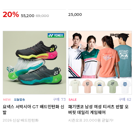
20%
25,000
55,200
69,000
구매
73
구매
62
요넥스 서박시아 GT 배드민턴화 신
패기앤코 남성 여성 티셔츠 반팔 오
발
버핏 데일리 게임웨어
2026 신상 배드민턴화
시즌오프 20,000원 균일가!