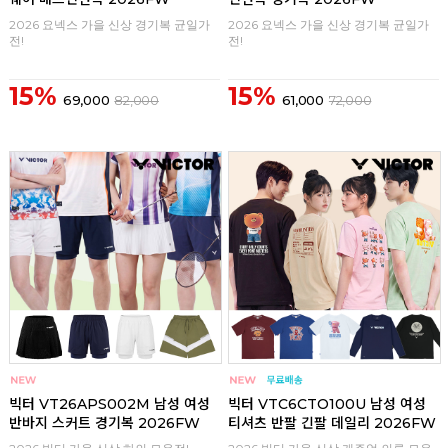
2026 요넥스 가을 신상 경기복 균일가
2026 요넥스 가을 신상 경기복 균일가
전!
전!
15%
15%
69,000
82,000
61,000
72,000
구매
0
구매
0
빅터 VT26APS002M 남성 여성
빅터 VTC6CTO100U 남성 여성
반바지 스커트 경기복 2026FW
티셔츠 반팔 긴팔 데일리 2026FW