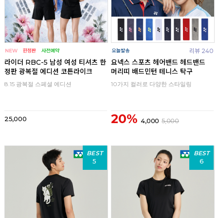
리뷰 240
라이더 RBC-5 남성 여성 티셔츠 한
요넥스 스포츠 헤어밴드 헤드밴드
정판 광복절 에디션 코튼라이크
머리띠 배드민턴 테니스 탁구
8.15 광복절 스페셜 에디션
10가지 컬러로 다양한 스타일링
20%
25,000
4,000
5,000
BEST
BEST
5
6