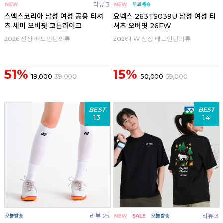
리뷰 3
스맥스코리아 남성 여성 공용 티셔
요넥스 263TS039U 남성 여성 티
츠 세미 오버핏 코튼라이크
셔츠 오버핏 26FW
2026 신상 배드민턴의류
2026 FW 신상 배드민턴의류
51%
15%
19,000
39,000
50,000
59,000
BEST
BEST
13
14
리뷰 25
리뷰 3