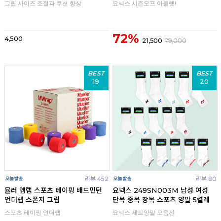
그립 사이즈 조절과 쿠션 향상
요넥스 시즌오프 아울렛!
72%
4,500
21,500
79,000
BEST
BEST
19
20
리뷰 452
리뷰 80
뮬러 엠랩 스포츠 테이핑 배드민턴
요넥스 249SN003M 남성 여성
언더랩 스폰지 그립
단목 중목 장목 스포츠 양말 5켤레
스포츠 테이핑 언더랩
요넥스 세트양말 모음전