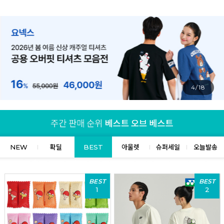
4/18
NEW
확딜
BEST
아울렛
슈퍼세일
오늘발송
BEST
BEST
1
2