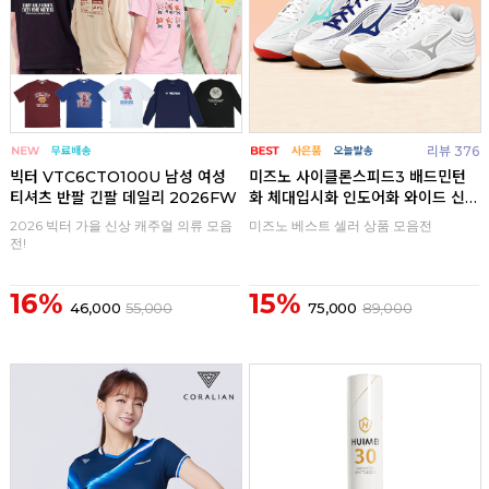
리뷰 376
빅터 VTC6CTO100U 남성 여성
미즈노 사이클론스피드3 배드민턴
티셔츠 반팔 긴팔 데일리 2026FW
화 체대입시화 인도어화 와이드 신
발
2026 빅터 가을 신상 캐주얼 의류 모음
미즈노 베스트 셀러 상품 모음전
전!
16%
15%
46,000
55,000
75,000
89,000