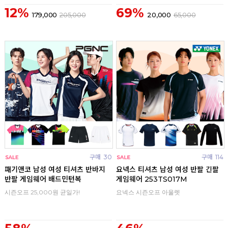
12%
69%
179,000
205,000
20,000
65,000
구매
30
구매
114
패기앤코 남성 여성 티셔츠 반바지
요넥스 티셔츠 남성 여성 반팔 긴팔
반팔 게임웨어 배드민턴복
게임웨어 253TS017M
시즌오프 25,000원 균일가!
요넥스 시즌오프 아울렛