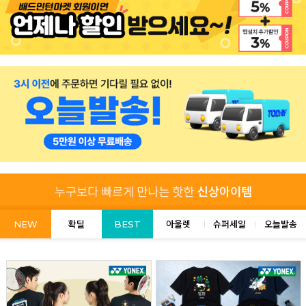
NEW
확딜
BEST
아울렛
슈퍼세일
오늘발송