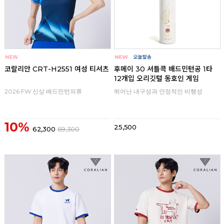
코랄리안 CRT-H2551 여성 티셔츠
후메이 30 셔틀콕 배드민턴공 1타
12개입 오리깃털 동호인 게임
2026 FW 신상 배드민턴의류
뛰어난 내구성과 안정적인 비행성
10%
25,500
62,300
69,300