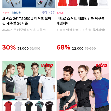
구매
457
구매
0
요넥스 261TS050U 티셔츠 오버
비트로 스커트 배드민턴복 탁구복
핏 캐주얼 26시즌
게임웨어
2026 시즌 캐주얼 티셔츠 모음전!
비트로 여성 하의 기간한정 특가세일!
30%
68%
38,000
55,000
22,000
70,000