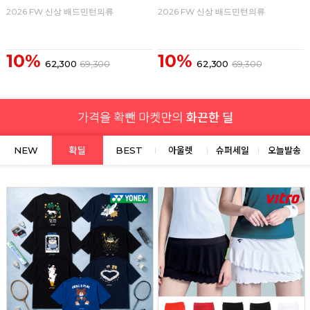
2026 FW 신상 배드민턴의류
2026 FW 신상 배드민턴의류
10%
10%
62,300
69,300
62,300
69,300
NEW
확딜
BEST
아울렛
슈퍼세일
오늘발송