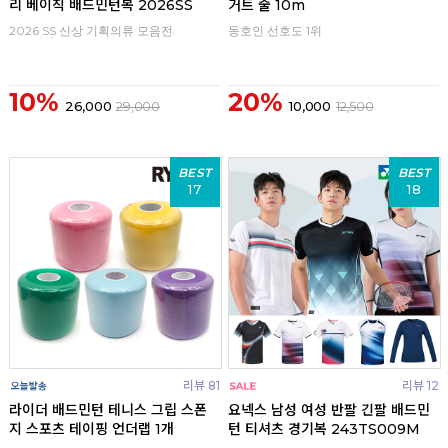
리 베이직 배드민턴복 2026SS
거트 줄 10m
2026 SS 신상 기획의류 모음전
동호인 선호도 1위
10%
20%
26,000
29,000
10,000
12,500
BEST
BEST
17
18
리뷰 81
리뷰 12
라이더 배드민턴 테니스 그립 스폰
요넥스 남성 여성 반팔 긴팔 배드민
지 스포츠 테이핑 언더랩 1개
턴 티셔츠 경기복 243TS009M