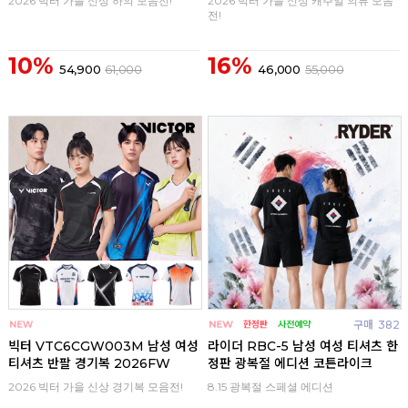
2026 빅터 가을 신상 하의 모음전!
2026 빅터 가을 신상 캐주얼 의류 모음
전!
10%
16%
54,900
61,000
46,000
55,000
구매
0
구매
382
빅터 VTC6CGW003M 남성 여성
라이더 RBC-5 남성 여성 티셔츠 한
티셔츠 반팔 경기복 2026FW
정판 광복절 에디션 코튼라이크
2026 빅터 가을 신상 경기복 모음전!
8.15 광복절 스페셜 에디션