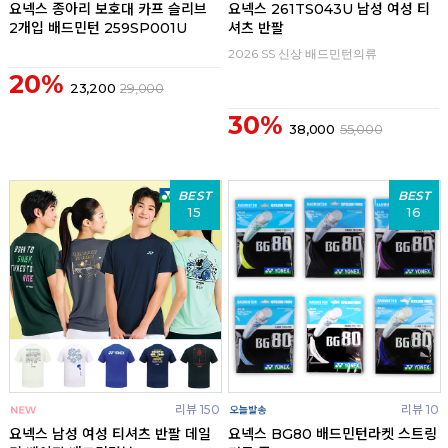
요넥스 종아리 보호대 카프 슬리브
요넥스 261TS043U 남성 여성 티
2개입 배드민턴 259SP001U
셔츠 반팔
2026 SS 신상 배드민턴의류
20%
23,200
29,000
30%
38,000
55,000
BEST
BEST
15
16
리뷰 150
리뷰 10
요넥스 남성 여성 티셔츠 반팔 데일
요넥스 BG80 배드민턴라켓 스트링