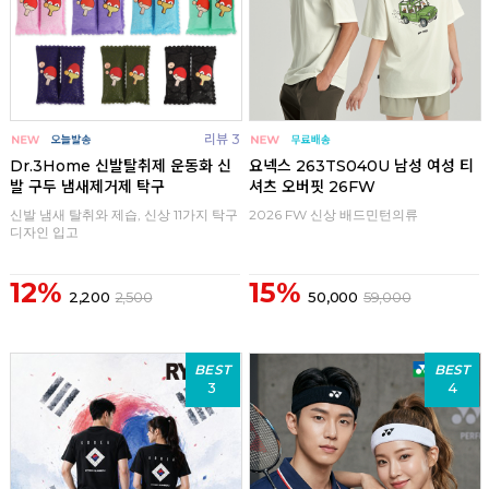
리뷰 3
Dr.3Home 신발탈취제 운동화 신
요넥스 263TS040U 남성 여성 티
발 구두 냄새제거제 탁구
셔츠 오버핏 26FW
신발 냄새 탈취와 제습, 신상 11가지 탁구
2026 FW 신상 배드민턴의류
디자인 입고
12%
15%
2,200
2,500
50,000
59,000
BEST
BEST
3
4