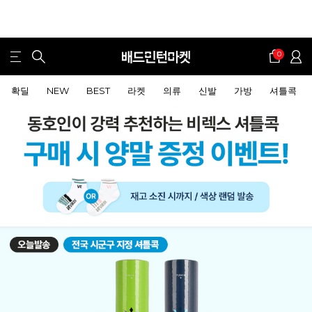
0
확딜
NEW
BEST
라켓
의류
신발
가방
셔틀콕