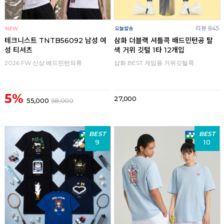
리뷰 845
테크니스트 TNTB56092 남성 여
삼화 더블랙 셔틀콕 배드민턴공 탈
성 티셔츠
색 거위 깃털 1타 12개입
2026 FW 신상 배드민턴의류
삼화 BEST 게임용 거위깃털콕
5%
27,000
55,000
58,000
BEST
BEST
9
10