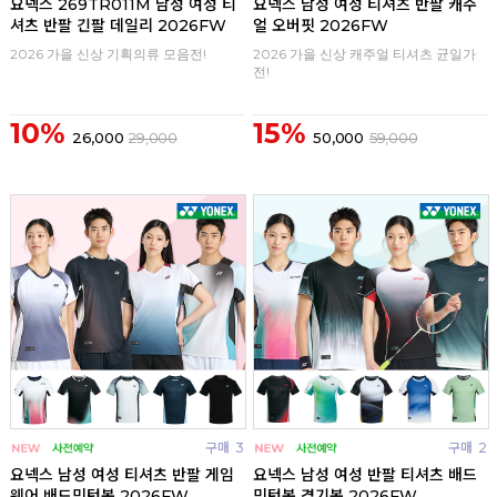
요넥스 269TR011M 남성 여성 티
요넥스 남성 여성 티셔츠 반팔 캐주
셔츠 반팔 긴팔 데일리 2026FW
얼 오버핏 2026FW
2026 가을 신상 기획의류 모음전!
2026 가을 신상 캐주얼 티셔츠 균일가
전!
10%
15%
26,000
29,000
50,000
59,000
구매
3
구매
2
요넥스 남성 여성 티셔츠 반팔 게임
요넥스 남성 여성 반팔 티셔츠 배드
웨어 배드민턴복 2026FW
민턴복 경기복 2026FW