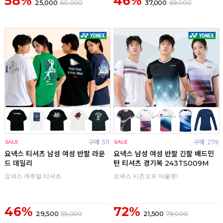
58%
46%
25,000
60,000
37,000
69,000
구매
511
구매
276
요넥스 티셔츠 남성 여성 반팔 라운
요넥스 남성 여성 반팔 긴팔 배드민
드 데일리
턴 티셔츠 경기복 243TS009M
요넥스 캐주얼 티셔츠
요넥스 시즌오프 아울렛!
46%
72%
29,500
55,000
21,500
79,000