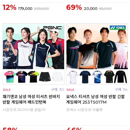
12%
69%
179,000
205,000
20,000
65,000
구매
30
구매
114
패기앤코 남성 여성 티셔츠 반바지
요넥스 티셔츠 남성 여성 반팔 긴팔
반팔 게임웨어 배드민턴복
게임웨어 253TS017M
시즌오프 25,000원 균일가!
요넥스 시즌오프 아울렛