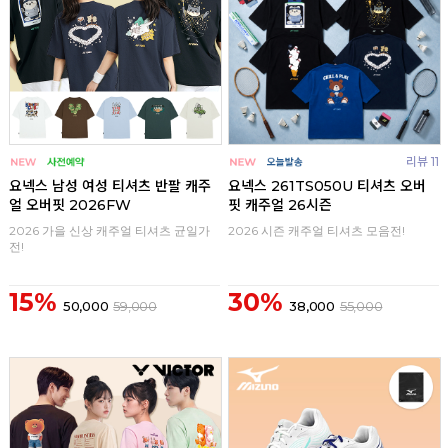
리뷰 11
요넥스 남성 여성 티셔츠 반팔 캐주
요넥스 261TS050U 티셔츠 오버
얼 오버핏 2026FW
핏 캐주얼 26시즌
2026 가을 신상 캐주얼 티셔츠 균일가
2026 시즌 캐주얼 티셔츠 모음전!
전!
15%
30%
50,000
59,000
38,000
55,000