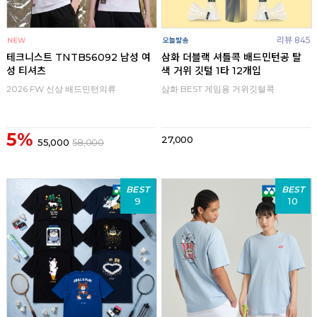
리뷰 845
테크니스트 TNTB56092 남성 여
삼화 더블랙 셔틀콕 배드민턴공 탈
성 티셔츠
색 거위 깃털 1타 12개입
2026 FW 신상 배드민턴의류
삼화 BEST 게임용 거위깃털콕
5%
27,000
55,000
58,000
BEST
BEST
9
10