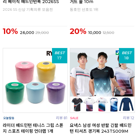
리 베이직 배드민턴복 2026SS
거트 줄 10m
2026 SS 신상 기획의류 모음전
동호인 선호도 1위
10%
20%
26,000
29,000
10,000
12,500
BEST
BEST
17
18
리뷰 81
리뷰 12
라이더 배드민턴 테니스 그립 스폰
요넥스 남성 여성 반팔 긴팔 배드민
지 스포츠 테이핑 언더랩 1개
턴 티셔츠 경기복 243TS009M