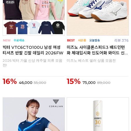
리뷰 376
빅터 VTC6CTO100U 남성 여성
미즈노 사이클론스피드3 배드민턴
티셔츠 반팔 긴팔 데일리 2026FW
화 체대입시화 인도어화 와이드 신
발
2026 빅터 가을 신상 캐주얼 의류 모음
미즈노 베스트 셀러 상품 모음전
전!
16%
15%
46,000
55,000
75,000
89,000