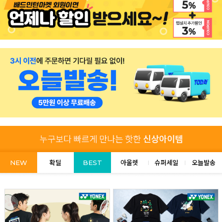
NEW
확딜
BEST
아울렛
슈퍼세일
오늘발송