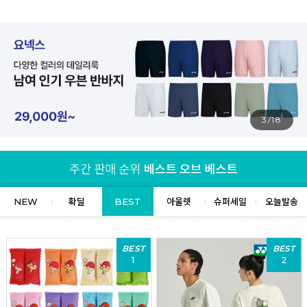
4/18
NEW
확딜
BEST
아울렛
슈퍼세일
오늘발송
BEST
BEST
1
2