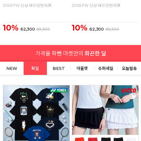
2026 FW 신상 배드민턴의류
2026 FW 신상 배드민턴의류
10%
10%
62,300
69,300
62,300
69,300
NEW
확딜
BEST
아울렛
슈퍼세일
오늘발송