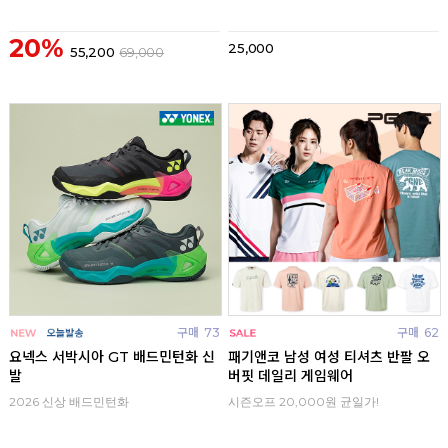
20%
25,000
55,200
69,000
구매
73
구매
62
요넥스 서박시아 GT 배드민턴화 신
패기앤코 남성 여성 티셔츠 반팔 오
발
버핏 데일리 게임웨어
2026 신상 배드민턴화
시즌오프 20,000원 균일가!