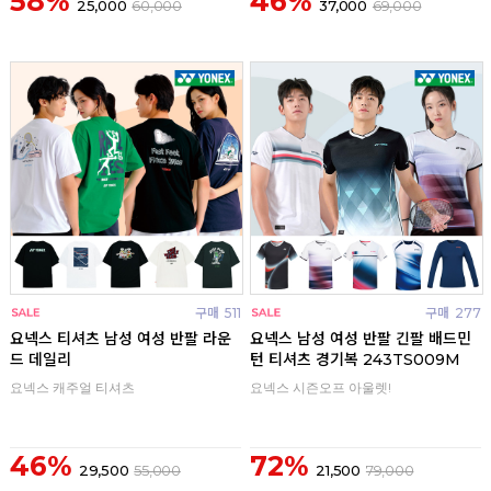
58%
46%
25,000
60,000
37,000
69,000
구매
511
구매
277
요넥스 티셔츠 남성 여성 반팔 라운
요넥스 남성 여성 반팔 긴팔 배드민
드 데일리
턴 티셔츠 경기복 243TS009M
요넥스 캐주얼 티셔츠
요넥스 시즌오프 아울렛!
46%
72%
29,500
55,000
21,500
79,000