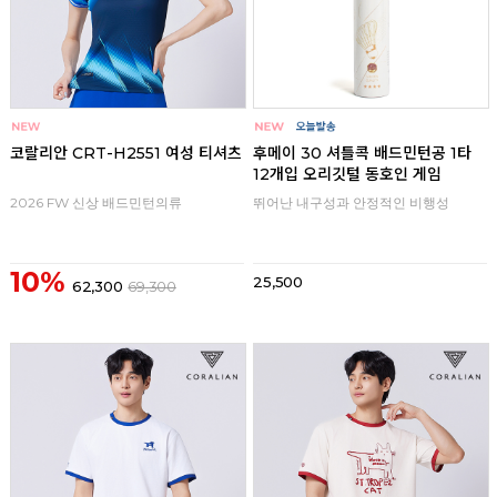
코랄리안 CRT-H2551 여성 티셔츠
후메이 30 셔틀콕 배드민턴공 1타
12개입 오리깃털 동호인 게임
2026 FW 신상 배드민턴의류
뛰어난 내구성과 안정적인 비행성
10%
25,500
62,300
69,300