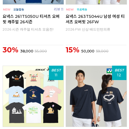
리뷰 11
요넥스 261TS050U 티셔츠 오버
요넥스 263TS044U 남성 여성 티
핏 캐주얼 26시즌
셔츠 오버핏 26FW
2026 시즌 캐주얼 티셔츠 모음전!
2026 FW 신상 배드민턴의류
30%
15%
38,000
55,000
50,000
59,000
BEST
BEST
11
12