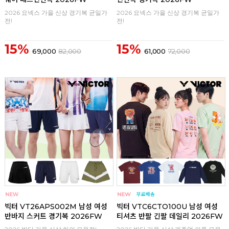
2026 요넥스 가을 신상 경기복 균일가
2026 요넥스 가을 신상 경기복 균일가
전!
전!
15%
15%
69,000
82,000
61,000
72,000
구매
0
구매
0
빅터 VT26APS002M 남성 여성
빅터 VTC6CTO100U 남성 여성
반바지 스커트 경기복 2026FW
티셔츠 반팔 긴팔 데일리 2026FW