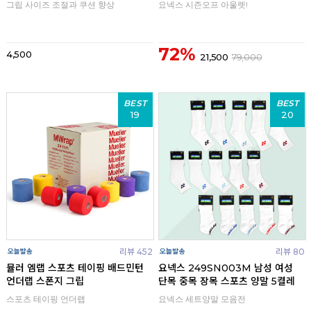
그립 사이즈 조절과 쿠션 향상
요넥스 시즌오프 아울렛!
72%
4,500
21,500
79,000
BEST
BEST
19
20
리뷰 452
리뷰 80
뮬러 엠랩 스포츠 테이핑 배드민턴
요넥스 249SN003M 남성 여성
언더랩 스폰지 그립
단목 중목 장목 스포츠 양말 5켤레
스포츠 테이핑 언더랩
요넥스 세트양말 모음전