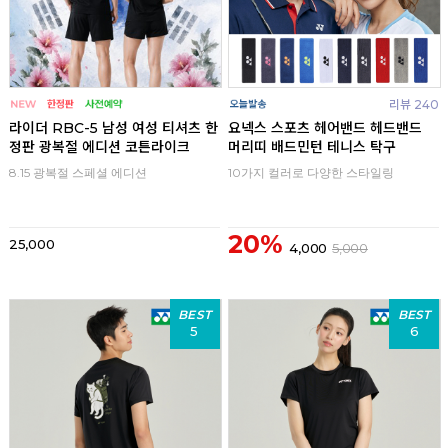
리뷰 240
라이더 RBC-5 남성 여성 티셔츠 한
요넥스 스포츠 헤어밴드 헤드밴드
정판 광복절 에디션 코튼라이크
머리띠 배드민턴 테니스 탁구
8.15 광복절 스페셜 에디션
10가지 컬러로 다양한 스타일링
20%
25,000
4,000
5,000
BEST
BEST
5
6