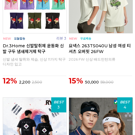
리뷰 3
Dr.3Home 신발탈취제 운동화 신
요넥스 263TS040U 남성 여성 티
발 구두 냄새제거제 탁구
셔츠 오버핏 26FW
신발 냄새 탈취와 제습, 신상 11가지 탁구
2026 FW 신상 배드민턴의류
디자인 입고
12%
15%
2,200
2,500
50,000
59,000
BEST
BEST
3
4