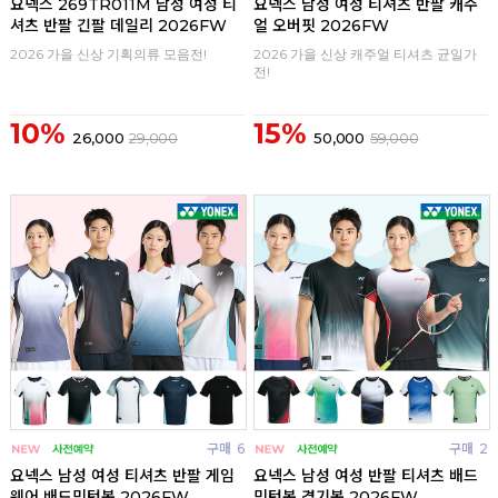
요넥스 269TR011M 남성 여성 티
요넥스 남성 여성 티셔츠 반팔 캐주
셔츠 반팔 긴팔 데일리 2026FW
얼 오버핏 2026FW
2026 가을 신상 기획의류 모음전!
2026 가을 신상 캐주얼 티셔츠 균일가
전!
10%
15%
26,000
29,000
50,000
59,000
구매
6
구매
2
요넥스 남성 여성 티셔츠 반팔 게임
요넥스 남성 여성 반팔 티셔츠 배드
웨어 배드민턴복 2026FW
민턴복 경기복 2026FW