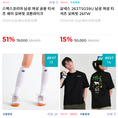
리뷰 3
스맥스코리아 남성 여성 공용 티셔
요넥스 263TS039U 남성 여성 티
츠 세미 오버핏 코튼라이크
셔츠 오버핏 26FW
2026 신상 배드민턴의류
2026 FW 신상 배드민턴의류
51%
15%
19,000
39,000
50,000
59,000
BEST
BEST
13
14
리뷰 25
리뷰 3