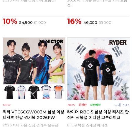
2026 빅터 가을 신상 하의 모음전!
2026 빅터 가을 신상 캐주얼 의류 모음
전!
10%
16%
54,900
61,000
46,000
55,000
구매
0
구매
383
빅터 VTC6CGW003M 남성 여성
라이더 RBC-5 남성 여성 티셔츠 한
티셔츠 반팔 경기복 2026FW
정판 광복절 에디션 코튼라이크
2026 빅터 가을 신상 경기복 모음전!
8.15 광복절 스페셜 에디션