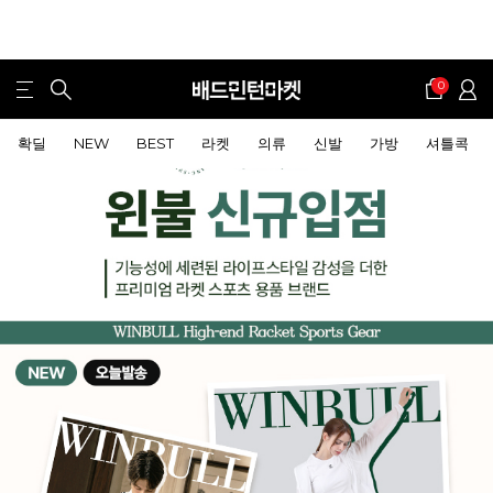
0
확딜
NEW
BEST
라켓
의류
신발
가방
셔틀콕