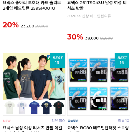
요넥스 종아리 보호대 카프 슬리브
요넥스 261TS043U 남성 여성 티
2개입 배드민턴 259SP001U
셔츠 반팔
2026 SS 신상 배드민턴의류
20%
23,200
29,000
30%
38,000
55,000
BEST
BEST
15
16
리뷰 150
리뷰 10
요넥스 남성 여성 티셔츠 반팔 데일
요넥스 BG80 배드민턴라켓 스트링