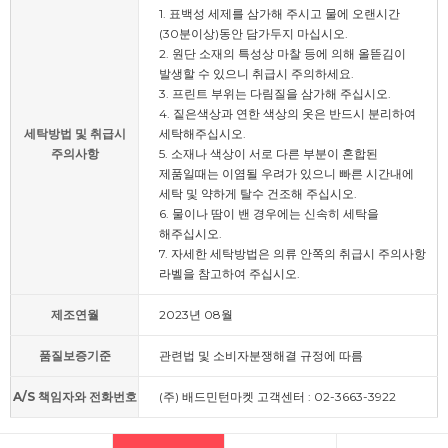
1. 표백성 세제를 삼가해 주시고 물에 오랜시간
(30분이상)동안 담가두지 마십시오.
2. 원단 소재의 특성상 마찰 등에 의해 올뜯김이
발생할 수 있으니 취급시 주의하세요.
3. 프린트 부위는 다림질을 삼가해 주십시오.
4. 짙은색상과 연한 색상의 옷은 반드시 분리하여
세탁방법 및 취급시
세탁해주십시오.
주의사항
5. 소재나 색상이 서로 다른 부분이 혼합된
제품일때는 이염될 우려가 있으니 빠른 시간내에
세탁 및 약하게 탈수 건조해 주십시오.
6. 물이나 땀이 밴 경우에는 신속히 세탁을
해주십시오.
7. 자세한 세탁방법은 의류 안쪽의 취급시 주의사항
라벨을 참고하여 주십시오.
제조연월
2023년 08월
품질보증기준
관련법 및 소비자분쟁해결 규정에 따름
A/S 책임자와 전화번호
(주) 배드민턴마켓 고객센터 : 02-3663-3922