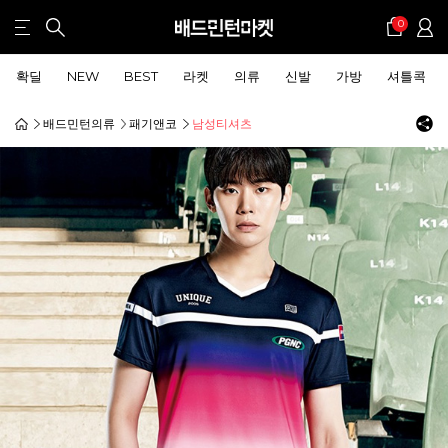
0
확딜
NEW
BEST
라켓
의류
신발
가방
셔틀콕
배드민턴의류
패기앤코
남성티셔츠