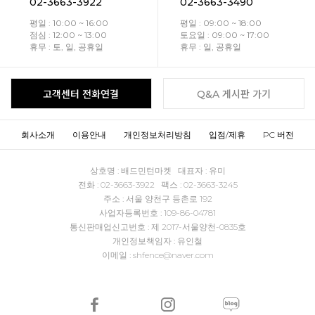
02-3663-3922
02-3663-3490
평일 : 10:00 ~ 16:00
평일 : 09:00 ~ 18:00
점심 : 12:00 ~ 13:00
토요일 : 09:00 ~ 17:00
휴무 : 토, 일, 공휴일
휴무 : 일, 공휴일
고객센터 전화연결
Q&A 게시판 가기
회사소개
이용안내
개인정보처리방침
입점/제휴
PC 버전
상호명 : 배드민턴마켓 대표자 : 유미
전화 : 02-3663-3922 팩스 : 02-3663-3245
주소 : 서울 양천구 등촌로 192
사업자등록번호 : 109-86-04781
통신판매업신고번호 : 제 2017-서울양천-0835호
개인정보책임자 : 유인철
이메일 : shfence@naver.com