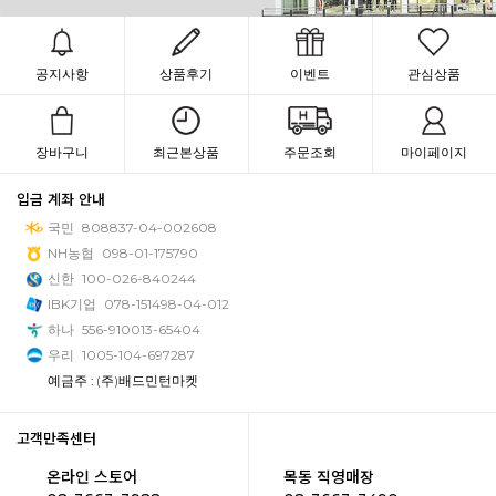
공지사항
상품후기
이벤트
관심상품
장바구니
최근본상품
주문조회
마이페이지
입금 계좌 안내
국민
808837-04-002608
NH농협
098-01-175790
신한
100-026-840244
IBK기업
078-151498-04-012
하나
556-910013-65404
우리
1005-104-697287
예금주 : (주)배드민턴마켓
고객만족센터
온라인 스토어
목동 직영매장