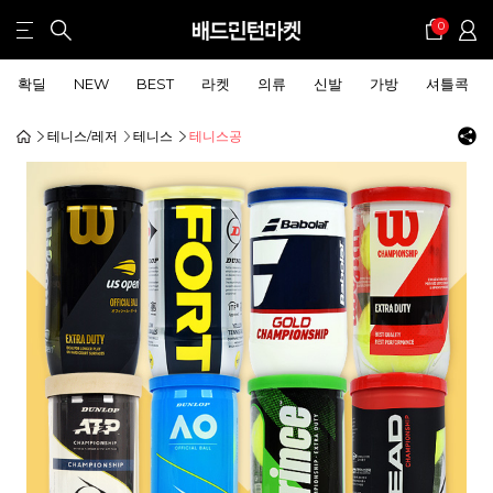
0
확딜
NEW
BEST
라켓
의류
신발
가방
셔틀콕
테니스/레저
테니스
테니스공