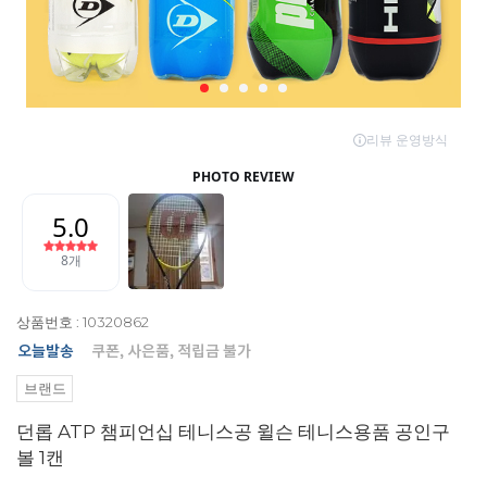
상품번호 : 10320862
브랜드
던롭 ATP 챔피언십 테니스공 윌슨 테니스용품 공인구
볼 1캔