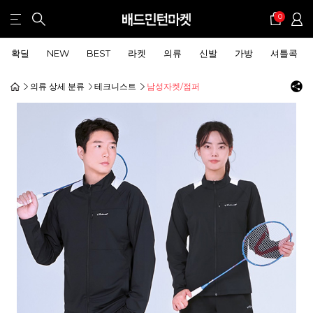
0
확딜
NEW
BEST
라켓
의류
신발
가방
셔틀콕
의류 상세 분류
테크니스트
남성자켓/점퍼