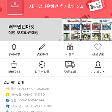
공지사항
상품후기
이벤트
관심상품
장바구니
최근본상품
주문조회
마이페이지
입금 계좌 안내
국민
808837-04-002608
NH농협
098-01-175790
신한
100-026-840244
IBK기업
078-151498-04-012
하나
556-910013-65404