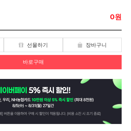
원
0
선물하기
장바구니
바로구매