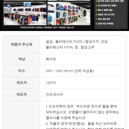
겉감 : 폴리에스터 100% / 합성수지, 안감 :
제품의 주소재
폴리에스터 100%, 창 : 합성고무
색상
화이트
치수
230 ~ 250 (5mm 단위 여성용)
제조자
나이키
제조국
인도네시아
1. 인조피혁의 경우 : 부드러운 천으로 물을 묻혀
닦아주십시오. 오염물이 떨어지지 않는 경우에는
클리너를 사용해 주십시오.
2. 직물의 경우(천연/합성) : 물을 적신 브러쉬로