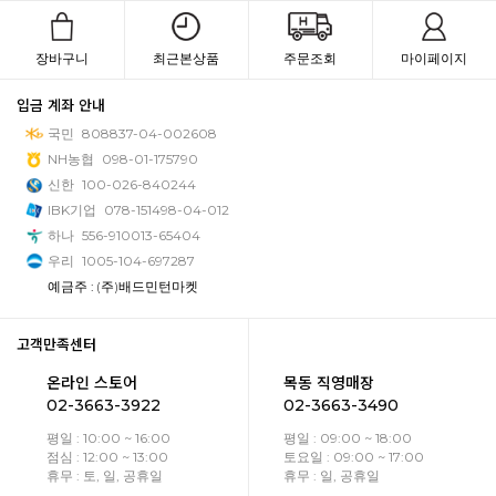
장바구니
최근본상품
주문조회
마이페이지
입금 계좌 안내
국민
808837-04-002608
NH농협
098-01-175790
신한
100-026-840244
IBK기업
078-151498-04-012
하나
556-910013-65404
우리
1005-104-697287
예금주 : (주)배드민턴마켓
고객만족센터
온라인 스토어
목동 직영매장
02-3663-3922
02-3663-3490
평일 : 10:00 ~ 16:00
평일 : 09:00 ~ 18:00
점심 : 12:00 ~ 13:00
토요일 : 09:00 ~ 17:00
휴무 : 토, 일, 공휴일
휴무 : 일, 공휴일