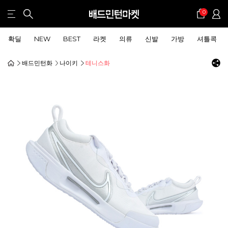
0
확딜
NEW
BEST
라켓
의류
신발
가방
셔틀콕
배드민턴화
나이키
테니스화