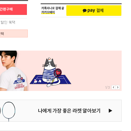
혜택
1/3