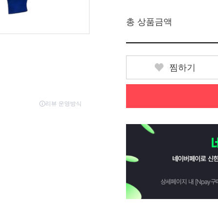
총 상품금액
찜하기