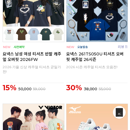
리뷰 11
요넥스 남성 여성 티셔츠 반팔 캐주
요넥스 261TS050U 티셔츠 오버
얼 오버핏 2026FW
핏 캐주얼 26시즌
2026 가을 신상 캐주얼 티셔츠 균일가
2026 시즌 캐주얼 티셔츠 모음전!
전!
15%
30%
50,000
59,000
38,000
55,000