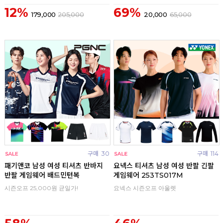
12%
69%
179,000
205,000
20,000
65,000
구매
30
구매
114
패기앤코 남성 여성 티셔츠 반바지
요넥스 티셔츠 남성 여성 반팔 긴팔
반팔 게임웨어 배드민턴복
게임웨어 253TS017M
시즌오프 25,000원 균일가!
요넥스 시즌오프 아울렛