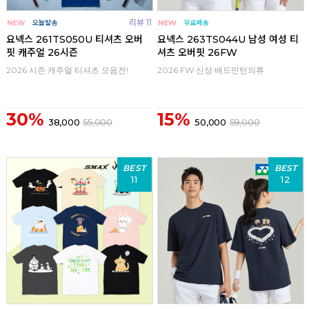
리뷰 11
요넥스 261TS050U 티셔츠 오버
요넥스 263TS044U 남성 여성 티
핏 캐주얼 26시즌
셔츠 오버핏 26FW
2026 시즌 캐주얼 티셔츠 모음전!
2026 FW 신상 배드민턴의류
30%
15%
38,000
55,000
50,000
59,000
BEST
BEST
11
12