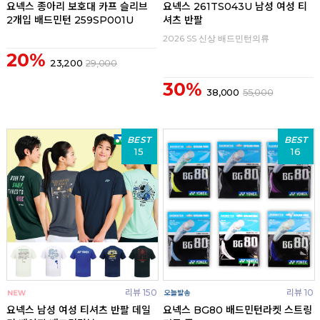
요넥스 종아리 보호대 카프 슬리브
요넥스 261TS043U 남성 여성 티
2개입 배드민턴 259SP001U
셔츠 반팔
2026 SS 신상 배드민턴의류
20%
23,200
29,000
30%
38,000
55,000
BEST
BEST
15
16
리뷰 150
리뷰 10
요넥스 남성 여성 티셔츠 반팔 데일
요넥스 BG80 배드민턴라켓 스트링