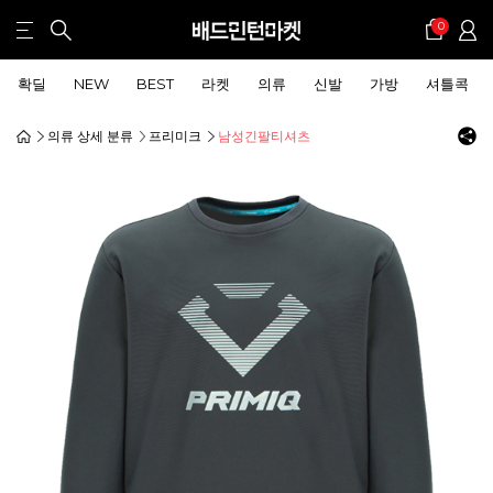
0
확딜
NEW
BEST
라켓
의류
신발
가방
셔틀콕
의류 상세 분류
프리미크
남성긴팔티셔츠