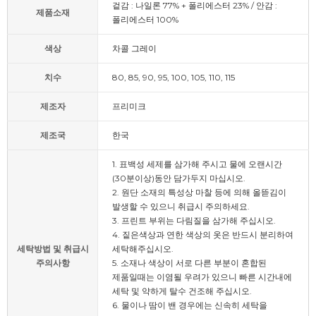
겉감 : 나일론 77% + 폴리에스터 23% / 안감 :
제품소재
폴리에스터 100%
색상
차콜 그레이
치수
80, 85, 90, 95, 100, 105, 110, 115
제조자
프리미크
제조국
한국
1. 표백성 세제를 삼가해 주시고 물에 오랜시간
(30분이상)동안 담가두지 마십시오.
2. 원단 소재의 특성상 마찰 등에 의해 올뜯김이
발생할 수 있으니 취급시 주의하세요.
3. 프린트 부위는 다림질을 삼가해 주십시오.
4. 짙은색상과 연한 색상의 옷은 반드시 분리하여
세탁방법 및 취급시
세탁해주십시오.
주의사항
5. 소재나 색상이 서로 다른 부분이 혼합된
제품일때는 이염될 우려가 있으니 빠른 시간내에
세탁 및 약하게 탈수 건조해 주십시오.
6. 물이나 땀이 밴 경우에는 신속히 세탁을