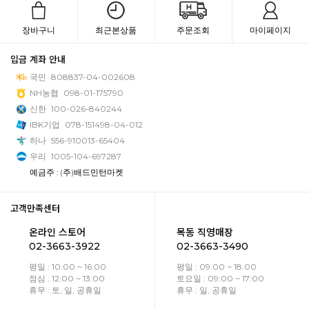
장바구니
최근본상품
주문조회
마이페이지
입금 계좌 안내
국민
808837-04-002608
NH농협
098-01-175790
신한
100-026-840244
IBK기업
078-151498-04-012
하나
556-910013-65404
우리
1005-104-697287
예금주 : (주)배드민턴마켓
고객만족센터
온라인 스토어
목동 직영매장
02-3663-3922
02-3663-3490
평일 : 10:00 ~ 16:00
평일 : 09:00 ~ 18:00
점심 : 12:00 ~ 13:00
토요일 : 09:00 ~ 17:00
휴무 : 토, 일, 공휴일
휴무 : 일, 공휴일