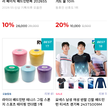
리 베이직 배드민턴복 2026SS
거트 줄 10m
2026 SS 신상 기획의류 모음전
동호인 선호도 1위
10%
20%
26,000
29,000
10,000
12,500
BEST
BEST
17
18
리뷰 81
리뷰 11
라이더 배드민턴 테니스 그립 스폰
요넥스 남성 여성 반팔 긴팔 배드민
지 스포츠 테이핑 언더랩 1개
턴 티셔츠 경기복 243TS009M