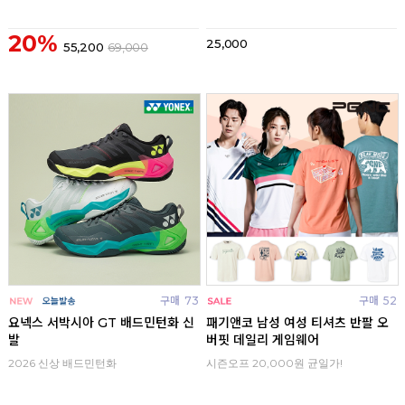
20%
25,000
55,200
69,000
구매
73
구매
52
요넥스 서박시아 GT 배드민턴화 신
패기앤코 남성 여성 티셔츠 반팔 오
발
버핏 데일리 게임웨어
2026 신상 배드민턴화
시즌오프 20,000원 균일가!