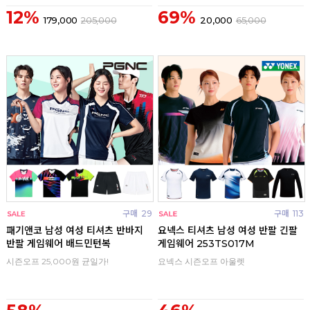
12%
69%
179,000
205,000
20,000
65,000
구매
29
구매
113
패기앤코 남성 여성 티셔츠 반바지
요넥스 티셔츠 남성 여성 반팔 긴팔
반팔 게임웨어 배드민턴복
게임웨어 253TS017M
시즌오프 25,000원 균일가!
요넥스 시즌오프 아울렛