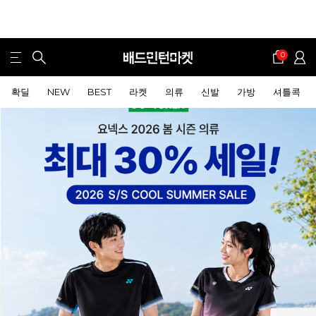
0
확딜
NEW
BEST
라켓
의류
신발
가방
셔틀콕