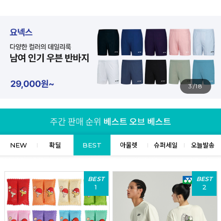
4/18
NEW
확딜
BEST
아울렛
슈퍼세일
오늘발송
BEST
BEST
1
2