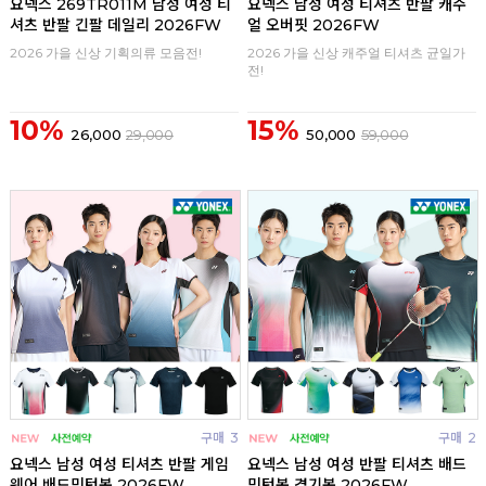
요넥스 269TR011M 남성 여성 티
요넥스 남성 여성 티셔츠 반팔 캐주
셔츠 반팔 긴팔 데일리 2026FW
얼 오버핏 2026FW
2026 가을 신상 기획의류 모음전!
2026 가을 신상 캐주얼 티셔츠 균일가
전!
10%
15%
26,000
29,000
50,000
59,000
구매
3
구매
2
요넥스 남성 여성 티셔츠 반팔 게임
요넥스 남성 여성 반팔 티셔츠 배드
웨어 배드민턴복 2026FW
민턴복 경기복 2026FW