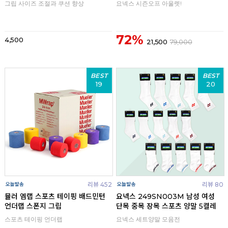
그립 사이즈 조절과 쿠션 향상
요넥스 시즌오프 아울렛!
72%
4,500
21,500
79,000
BEST
BEST
19
20
리뷰 452
리뷰 80
뮬러 엠랩 스포츠 테이핑 배드민턴
요넥스 249SN003M 남성 여성
언더랩 스폰지 그립
단목 중목 장목 스포츠 양말 5켤레
스포츠 테이핑 언더랩
요넥스 세트양말 모음전