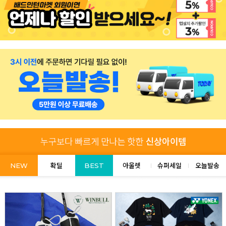
NEW
확딜
BEST
아울렛
슈퍼세일
오늘발송