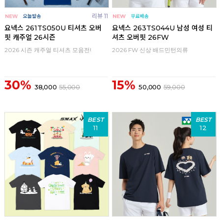
리뷰 11
요넥스 261TS050U 티셔츠 오버
요넥스 263TS044U 남성 여성 티
핏 캐주얼 26시즌
셔츠 오버핏 26FW
2026 시즌 캐주얼 티셔츠 모음전!
2026 FW 신상 배드민턴의류
30%
15%
38,000
55,000
50,000
59,000
BEST
BEST
11
12