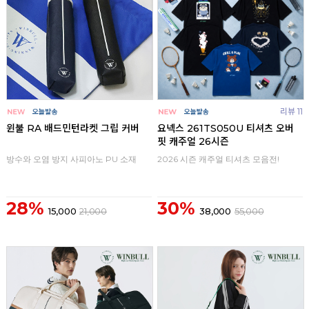
리뷰 11
윈불 RA 배드민턴라켓 그립 커버
요넥스 261TS050U 티셔츠 오버
핏 캐주얼 26시즌
방수와 오염 방지 사피아노 PU 소재
2026 시즌 캐주얼 티셔츠 모음전!
28%
30%
15,000
21,000
38,000
55,000