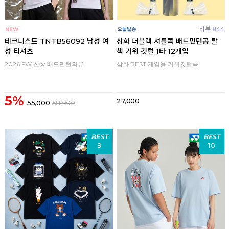
리뷰 844
테크니스트 TNTB56092 남성 여
삼화 더블랙 셔틀콕 배드민턴공 탈
성 티셔츠
색 거위 깃털 1타 12개입
2026 FW 신상 배드민턴의류
삼화 BEST 게임용 거위깃털콕
5%
27,000
55,000
58,000
BEST
BEST
9
10