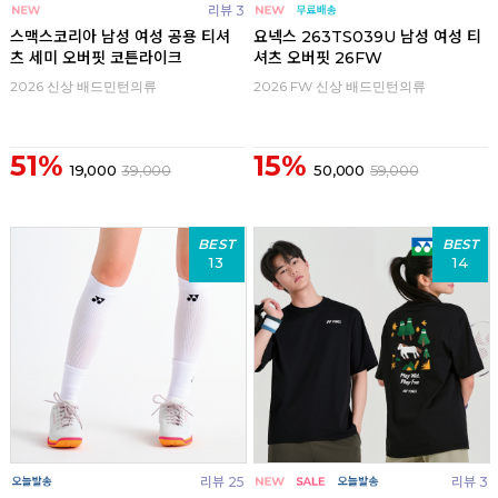
리뷰 3
스맥스코리아 남성 여성 공용 티셔
요넥스 263TS039U 남성 여성 티
츠 세미 오버핏 코튼라이크
셔츠 오버핏 26FW
2026 신상 배드민턴의류
2026 FW 신상 배드민턴의류
51%
15%
19,000
39,000
50,000
59,000
BEST
BEST
13
14
리뷰 25
리뷰 3