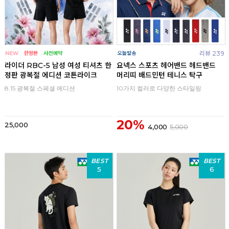
리뷰 239
라이더 RBC-5 남성 여성 티셔츠 한
요넥스 스포츠 헤어밴드 헤드밴드
정판 광복절 에디션 코튼라이크
머리띠 배드민턴 테니스 탁구
8.15 광복절 스페셜 에디션
10가지 컬러로 다양한 스타일링
20%
25,000
4,000
5,000
BEST
BEST
5
6