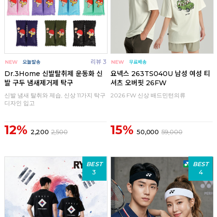
리뷰 3
Dr.3Home 신발탈취제 운동화 신
요넥스 263TS040U 남성 여성 티
발 구두 냄새제거제 탁구
셔츠 오버핏 26FW
신발 냄새 탈취와 제습, 신상 11가지 탁구
2026 FW 신상 배드민턴의류
디자인 입고
12%
15%
2,200
2,500
50,000
59,000
BEST
BEST
3
4