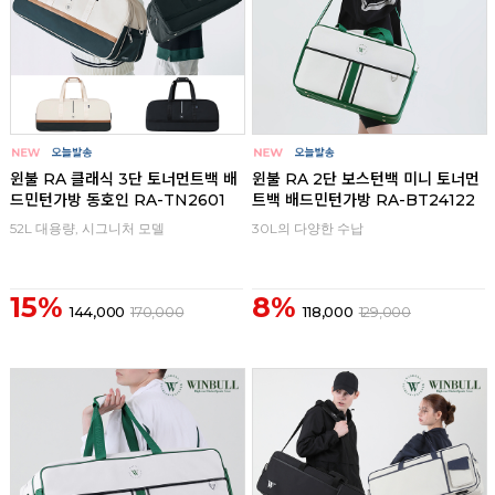
윈불 RA 클래식 3단 토너먼트백 배
윈불 RA 2단 보스턴백 미니 토너먼
드민턴가방 동호인 RA-TN2601
트백 배드민턴가방 RA-BT24122
52L 대용량, 시그니처 모델
30L의 다양한 수납
15%
8%
144,000
170,000
118,000
129,000