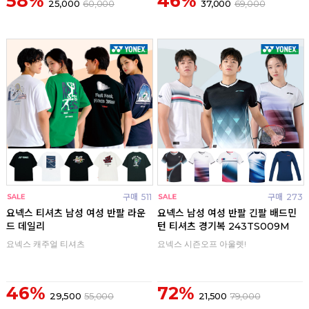
58%
46%
25,000
60,000
37,000
69,000
구매
511
구매
273
요넥스 티셔츠 남성 여성 반팔 라운
요넥스 남성 여성 반팔 긴팔 배드민
드 데일리
턴 티셔츠 경기복 243TS009M
요넥스 캐주얼 티셔츠
요넥스 시즌오프 아울렛!
46%
72%
29,500
55,000
21,500
79,000