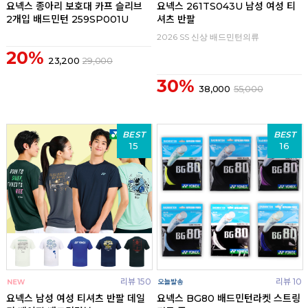
요넥스 종아리 보호대 카프 슬리브
요넥스 261TS043U 남성 여성 티
2개입 배드민턴 259SP001U
셔츠 반팔
2026 SS 신상 배드민턴의류
20%
23,200
29,000
30%
38,000
55,000
BEST
BEST
15
16
리뷰 150
리뷰 10
요넥스 남성 여성 티셔츠 반팔 데일
요넥스 BG80 배드민턴라켓 스트링