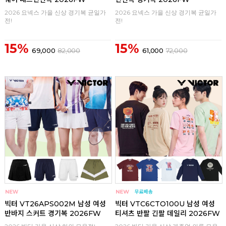
2026 요넥스 가을 신상 경기복 균일가
2026 요넥스 가을 신상 경기복 균일가
전!
전!
15%
15%
69,000
82,000
61,000
72,000
구매
0
구매
0
빅터 VT26APS002M 남성 여성
빅터 VTC6CTO100U 남성 여성
반바지 스커트 경기복 2026FW
티셔츠 반팔 긴팔 데일리 2026FW