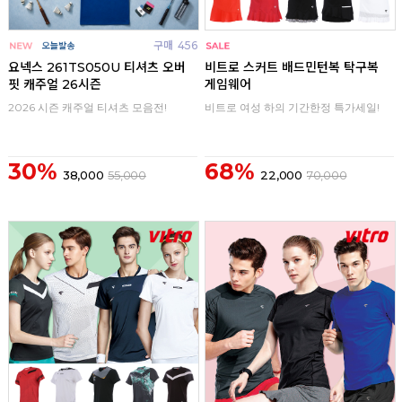
구매
456
구매
0
요넥스 261TS050U 티셔츠 오버
비트로 스커트 배드민턴복 탁구복
핏 캐주얼 26시즌
게임웨어
2026 시즌 캐주얼 티셔츠 모음전!
비트로 여성 하의 기간한정 특가세일!
30%
68%
38,000
55,000
22,000
70,000