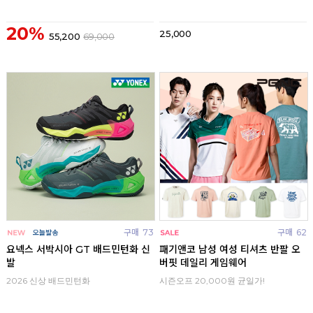
20%
25,000
55,200
69,000
구매
73
구매
62
요넥스 서박시아 GT 배드민턴화 신
패기앤코 남성 여성 티셔츠 반팔 오
발
버핏 데일리 게임웨어
2026 신상 배드민턴화
시즌오프 20,000원 균일가!