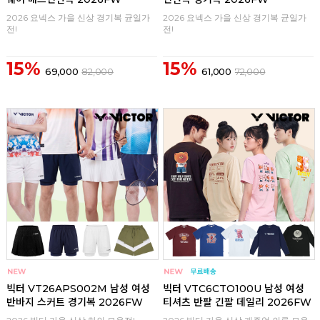
2026 요넥스 가을 신상 경기복 균일가
2026 요넥스 가을 신상 경기복 균일가
전!
전!
15%
15%
69,000
82,000
61,000
72,000
구매
0
구매
0
빅터 VT26APS002M 남성 여성
빅터 VTC6CTO100U 남성 여성
반바지 스커트 경기복 2026FW
티셔츠 반팔 긴팔 데일리 2026FW