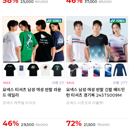
58%
46%
25,000
60,000
37,000
69,000
구매
511
구매
277
요넥스 티셔츠 남성 여성 반팔 라운
요넥스 남성 여성 반팔 긴팔 배드민
드 데일리
턴 티셔츠 경기복 243TS009M
요넥스 캐주얼 티셔츠
요넥스 시즌오프 아울렛!
46%
72%
29,500
55,000
21,500
79,000