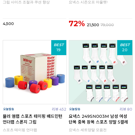
그립 사이즈 조절과 쿠션 향상
요넥스 시즌오프 아울렛!
72%
4,500
21,500
79,000
BEST
BEST
19
20
리뷰 452
리뷰 80
뮬러 엠랩 스포츠 테이핑 배드민턴
요넥스 249SN003M 남성 여성
언더랩 스폰지 그립
단목 중목 장목 스포츠 양말 5켤레
스포츠 테이핑 언더랩
요넥스 세트양말 모음전