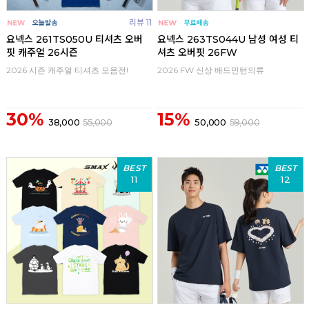
리뷰 11
요넥스 261TS050U 티셔츠 오버
요넥스 263TS044U 남성 여성 티
핏 캐주얼 26시즌
셔츠 오버핏 26FW
2026 시즌 캐주얼 티셔츠 모음전!
2026 FW 신상 배드민턴의류
30%
15%
38,000
55,000
50,000
59,000
BEST
BEST
11
12