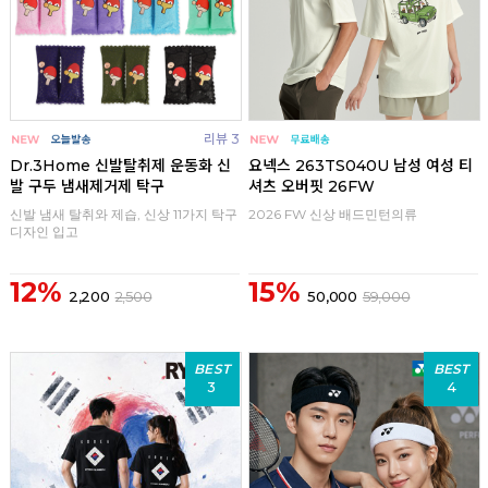
리뷰 3
Dr.3Home 신발탈취제 운동화 신
요넥스 263TS040U 남성 여성 티
발 구두 냄새제거제 탁구
셔츠 오버핏 26FW
신발 냄새 탈취와 제습, 신상 11가지 탁구
2026 FW 신상 배드민턴의류
디자인 입고
12%
15%
2,200
2,500
50,000
59,000
BEST
BEST
3
4