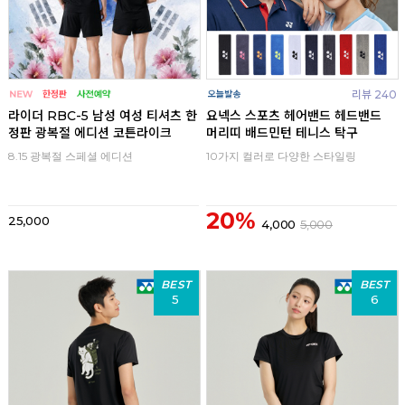
리뷰 240
라이더 RBC-5 남성 여성 티셔츠 한
요넥스 스포츠 헤어밴드 헤드밴드
정판 광복절 에디션 코튼라이크
머리띠 배드민턴 테니스 탁구
8.15 광복절 스페셜 에디션
10가지 컬러로 다양한 스타일링
20%
25,000
4,000
5,000
BEST
BEST
5
6