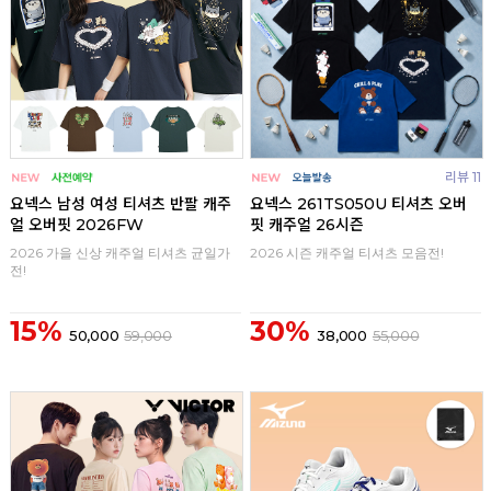
리뷰 11
요넥스 남성 여성 티셔츠 반팔 캐주
요넥스 261TS050U 티셔츠 오버
얼 오버핏 2026FW
핏 캐주얼 26시즌
2026 가을 신상 캐주얼 티셔츠 균일가
2026 시즌 캐주얼 티셔츠 모음전!
전!
15%
30%
50,000
59,000
38,000
55,000