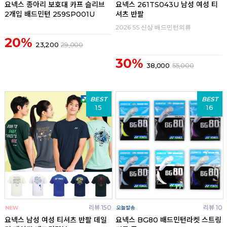
요넥스 종아리 보호대 카프 슬리브
요넥스 261TS043U 남성 여성 티
2개입 배드민턴 259SP001U
셔츠 반팔
2026 SS 신상 배드민턴의류
20%
23,200
29,000
30%
38,000
55,000
BEST
BEST
15
16
리뷰 150
리뷰 10
요넥스 남성 여성 티셔츠 반팔 데일
요넥스 BG80 배드민턴라켓 스트링