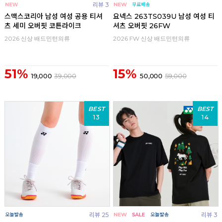
리뷰 3
스맥스코리아 남성 여성 공용 티셔
요넥스 263TS039U 남성 여성 티
츠 세미 오버핏 코튼라이크
셔츠 오버핏 26FW
2026 신상 배드민턴의류
2026 FW 신상 배드민턴의류
51%
15%
19,000
39,000
50,000
59,000
BEST
BEST
13
14
리뷰 25
리뷰 3