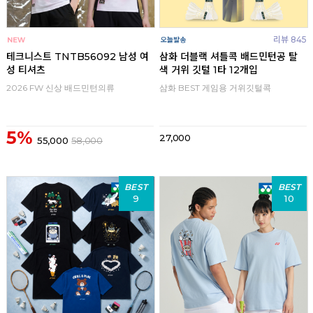
리뷰 845
테크니스트 TNTB56092 남성 여
삼화 더블랙 셔틀콕 배드민턴공 탈
성 티셔츠
색 거위 깃털 1타 12개입
2026 FW 신상 배드민턴의류
삼화 BEST 게임용 거위깃털콕
5%
27,000
55,000
58,000
BEST
BEST
9
10