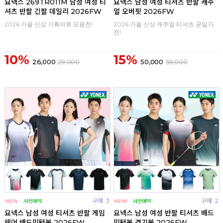
요넥스 269TR011M 남성 여성 티
요넥스 남성 여성 티셔츠 반팔 캐주
셔츠 반팔 긴팔 데일리 2026FW
얼 오버핏 2026FW
2026 가을 신상 기획의류 모음전!
2026 가을 신상 캐주얼 티셔츠 균일가
전!
10%
15%
26,000
29,000
50,000
59,000
구매
3
구매
2
요넥스 남성 여성 티셔츠 반팔 게임
요넥스 남성 여성 반팔 티셔츠 배드
웨어 배드민턴복 2026FW
민턴복 경기복 2026FW