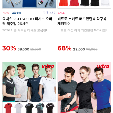
구매
457
구매
0
요넥스 261TS050U 티셔츠 오버
비트로 스커트 배드민턴복 탁구복
핏 캐주얼 26시즌
게임웨어
2026 시즌 캐주얼 티셔츠 모음전!
비트로 여성 하의 기간한정 특가세일!
30%
68%
38,000
55,000
22,000
70,000