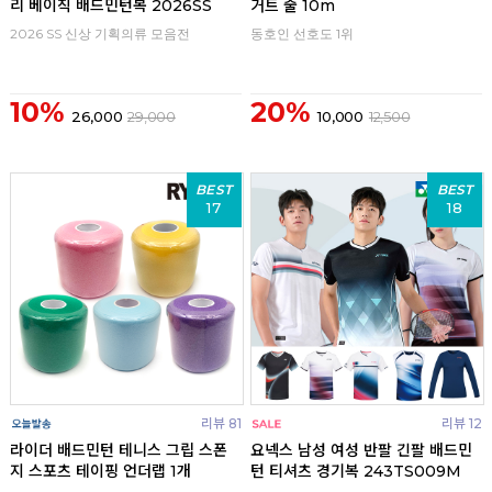
리 베이직 배드민턴복 2026SS
거트 줄 10m
2026 SS 신상 기획의류 모음전
동호인 선호도 1위
10%
20%
26,000
29,000
10,000
12,500
BEST
BEST
17
18
리뷰 81
리뷰 12
라이더 배드민턴 테니스 그립 스폰
요넥스 남성 여성 반팔 긴팔 배드민
지 스포츠 테이핑 언더랩 1개
턴 티셔츠 경기복 243TS009M