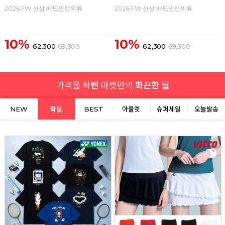
2026 FW 신상 배드민턴의류
2026 FW 신상 배드민턴의류
10%
10%
62,300
69,300
62,300
69,300
NEW
확딜
BEST
아울렛
슈퍼세일
오늘발송