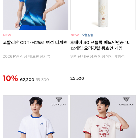
코랄리안 CRT-H2551 여성 티셔츠
후메이 30 셔틀콕 배드민턴공 1타
12개입 오리깃털 동호인 게임
2026 FW 신상 배드민턴의류
뛰어난 내구성과 안정적인 비행성
10%
25,500
62,300
69,300