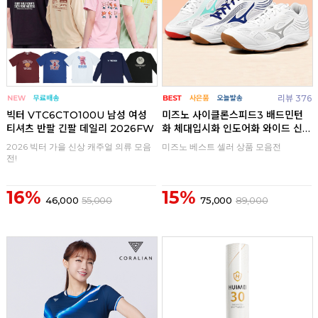
리뷰 376
빅터 VTC6CTO100U 남성 여성
미즈노 사이클론스피드3 배드민턴
티셔츠 반팔 긴팔 데일리 2026FW
화 체대입시화 인도어화 와이드 신
발
2026 빅터 가을 신상 캐주얼 의류 모음
미즈노 베스트 셀러 상품 모음전
전!
16%
15%
46,000
55,000
75,000
89,000