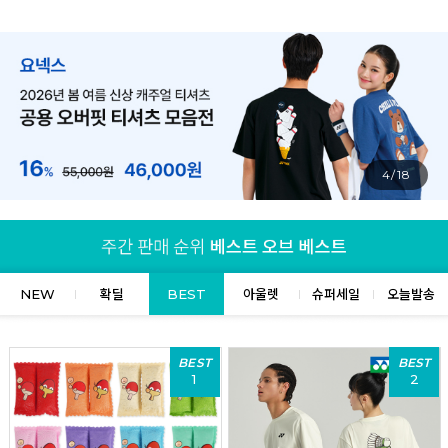
4/18
NEW
확딜
BEST
아울렛
슈퍼세일
오늘발송
BEST
BEST
1
2