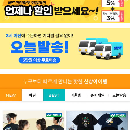
NEW
확딜
BEST
아울렛
슈퍼세일
오늘발송