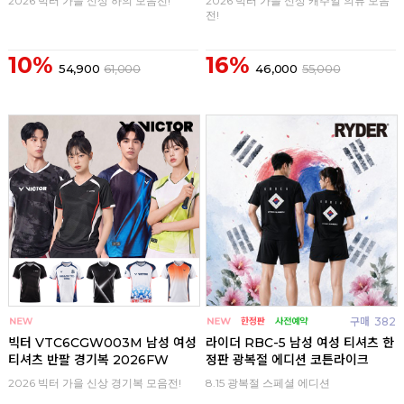
2026 빅터 가을 신상 하의 모음전!
2026 빅터 가을 신상 캐주얼 의류 모음
전!
10%
16%
54,900
61,000
46,000
55,000
구매
0
구매
382
빅터 VTC6CGW003M 남성 여성
라이더 RBC-5 남성 여성 티셔츠 한
티셔츠 반팔 경기복 2026FW
정판 광복절 에디션 코튼라이크
2026 빅터 가을 신상 경기복 모음전!
8.15 광복절 스페셜 에디션