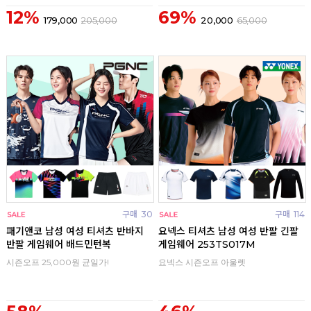
12%
69%
179,000
205,000
20,000
65,000
구매
30
구매
114
패기앤코 남성 여성 티셔츠 반바지
요넥스 티셔츠 남성 여성 반팔 긴팔
반팔 게임웨어 배드민턴복
게임웨어 253TS017M
시즌오프 25,000원 균일가!
요넥스 시즌오프 아울렛