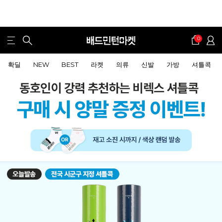
0
확딜
NEW
BEST
라켓
의류
신발
가방
셔틀콕