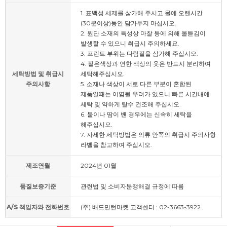
1. 표백성 세제를 삼가해 주시고 물에 오랜시간
(30분이상)동안 담가두지 마십시오.
2. 원단 소재의 특성상 마찰 등에 의해 올뜯김이
발생할 수 있으니 취급시 주의하세요.
3. 프린트 부위는 다림질을 삼가해 주십시오.
4. 짙은색상과 연한 색상의 옷은 반드시 분리하여
세탁방법 및 취급시
세탁해주십시오.
주의사항
5. 소재나 색상이 서로 다른 부분이 혼합된
제품일때는 이염될 우려가 있으니 빠른 시간내에
세탁 및 약하게 탈수 건조해 주십시오.
6. 물이나 땀이 밴 경우에는 신속히 세탁을
해주십시오.
7. 자세한 세탁방법은 의류 안쪽의 취급시 주의사항
라벨을 참고하여 주십시오.
제조연월
2024년 01월
품질보증기준
관련법 및 소비자분쟁해결 규정에 따름
A/S 책임자와 전화번호
(주) 배드민턴마켓 고객센터 : 02-3663-3922