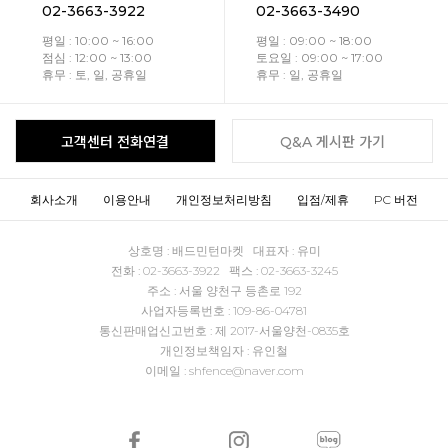
02-3663-3922
02-3663-3490
평일 : 10:00 ~ 16:00
평일 : 09:00 ~ 18:00
점심 : 12:00 ~ 13:00
토요일 : 09:00 ~ 17:00
휴무 : 토, 일, 공휴일
휴무 : 일, 공휴일
고객센터 전화연결
Q&A 게시판 가기
회사소개
이용안내
개인정보처리방침
입점/제휴
PC 버전
상호명 : 배드민턴마켓 대표자 : 유미
전화 : 02-3663-3922 팩스 : 02-3663-3245
주소 : 서울 양천구 등촌로 192
사업자등록번호 : 109-86-04781
통신판매업신고번호 : 제 2017-서울양천-0835호
개인정보책임자 : 유인철
이메일 : shfence@naver.com