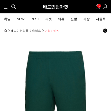
0
확딜
NEW
BEST
라켓
의류
신발
가방
셔틀콕
배드민턴의류
요넥스
여성반바지