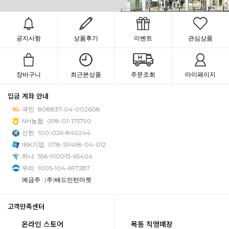
공지사항
상품후기
이벤트
관심상품
장바구니
최근본상품
주문조회
마이페이지
입금 계좌 안내
국민
808837-04-002608
NH농협
098-01-175790
신한
100-026-840244
IBK기업
078-151498-04-012
하나
556-910013-65404
우리
1005-104-697287
예금주 : (주)배드민턴마켓
고객만족센터
온라인 스토어
목동 직영매장