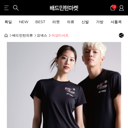
0
확딜
NEW
BEST
라켓
의류
신발
가방
셔틀콕
배드민턴의류
요넥스
여성티셔츠