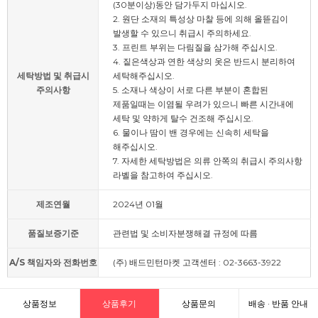
(30분이상)동안 담가두지 마십시오.
2. 원단 소재의 특성상 마찰 등에 의해 올뜯김이
발생할 수 있으니 취급시 주의하세요.
3. 프린트 부위는 다림질을 삼가해 주십시오.
4. 짙은색상과 연한 색상의 옷은 반드시 분리하여
세탁방법 및 취급시
세탁해주십시오.
주의사항
5. 소재나 색상이 서로 다른 부분이 혼합된
제품일때는 이염될 우려가 있으니 빠른 시간내에
세탁 및 약하게 탈수 건조해 주십시오.
6. 물이나 땀이 밴 경우에는 신속히 세탁을
해주십시오.
7. 자세한 세탁방법은 의류 안쪽의 취급시 주의사항
라벨을 참고하여 주십시오.
제조연월
2024년 01월
품질보증기준
관련법 및 소비자분쟁해결 규정에 따름
A/S 책임자와 전화번호
(주) 배드민턴마켓 고객센터 : 02-3663-3922
상품정보
상품후기
상품문의
배송 · 반품 안내