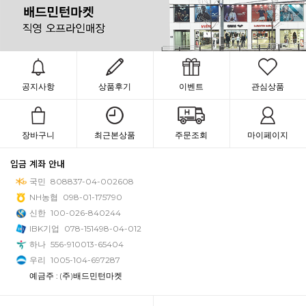
공지사항
상품후기
이벤트
관심상품
장바구니
최근본상품
주문조회
마이페이지
입금 계좌 안내
국민
808837-04-002608
NH농협
098-01-175790
신한
100-026-840244
IBK기업
078-151498-04-012
하나
556-910013-65404
우리
1005-104-697287
예금주 : (주)배드민턴마켓