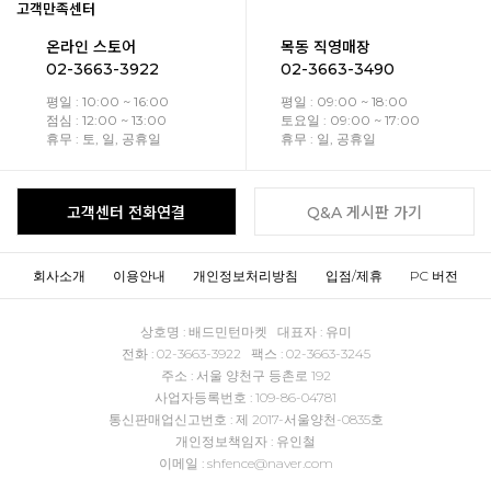
고객만족센터
온라인 스토어
목동 직영매장
02-3663-3922
02-3663-3490
평일 : 10:00 ~ 16:00
평일 : 09:00 ~ 18:00
점심 : 12:00 ~ 13:00
토요일 : 09:00 ~ 17:00
휴무 : 토, 일, 공휴일
휴무 : 일, 공휴일
고객센터 전화연결
Q&A 게시판 가기
회사소개
이용안내
개인정보처리방침
입점/제휴
PC 버전
상호명 : 배드민턴마켓 대표자 : 유미
전화 : 02-3663-3922 팩스 : 02-3663-3245
주소 : 서울 양천구 등촌로 192
사업자등록번호 : 109-86-04781
통신판매업신고번호 : 제 2017-서울양천-0835호
개인정보책임자 : 유인철
이메일 : shfence@naver.com