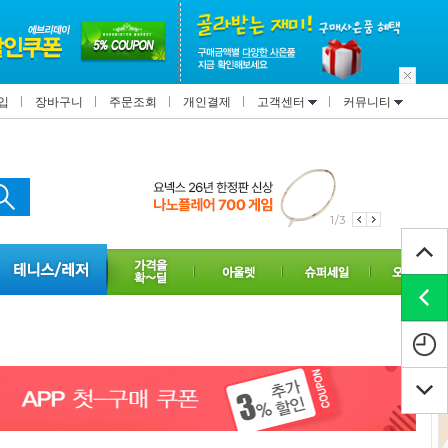
입
장바구니
주문조회
개인결제
고객센터
커뮤니티
2/3