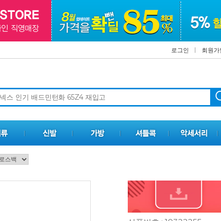
로그인
회원가