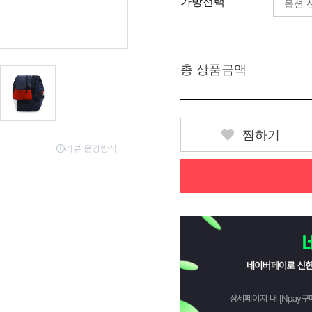
가방선택
총 상품금액
찜하기