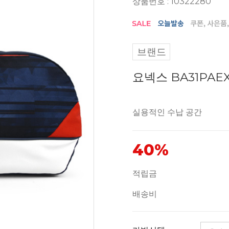
상품번호 : 10322280
브랜드
요넥스 BA31PA
실용적인 수납 공간
40%
적립금
배송비