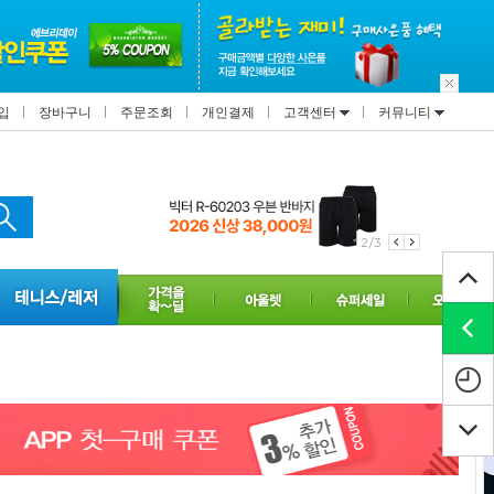
입
장바구니
주문조회
개인결제
고객센터
커뮤니티
2/3