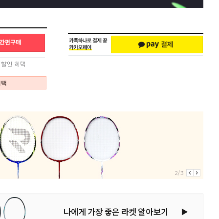
혜택
2/3