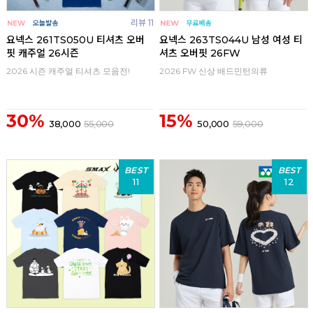
리뷰 11
요넥스 261TS050U 티셔츠 오버
요넥스 263TS044U 남성 여성 티
핏 캐주얼 26시즌
셔츠 오버핏 26FW
2026 시즌 캐주얼 티셔츠 모음전!
2026 FW 신상 배드민턴의류
30%
15%
38,000
55,000
50,000
59,000
BEST
BEST
11
12