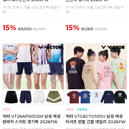
2026 요넥스 가을 신상 경기복 균일가
2026 요넥스 가을 신상 경기복 균일가
전!
전!
15%
15%
69,000
82,000
61,000
72,000
구매
0
구매
0
빅터 VT26APS002M 남성 여성
빅터 VTC6CTO100U 남성 여성
반바지 스커트 경기복 2026FW
티셔츠 반팔 긴팔 데일리 2026FW