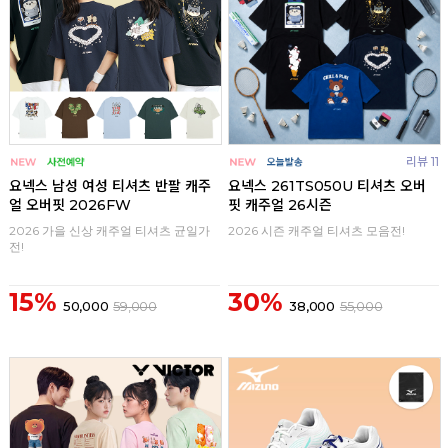
리뷰 11
요넥스 남성 여성 티셔츠 반팔 캐주
요넥스 261TS050U 티셔츠 오버
얼 오버핏 2026FW
핏 캐주얼 26시즌
2026 가을 신상 캐주얼 티셔츠 균일가
2026 시즌 캐주얼 티셔츠 모음전!
전!
15%
30%
50,000
59,000
38,000
55,000