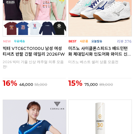
리뷰 376
빅터 VTC6CTO100U 남성 여성
미즈노 사이클론스피드3 배드민턴
티셔츠 반팔 긴팔 데일리 2026FW
화 체대입시화 인도어화 와이드 신
발
2026 빅터 가을 신상 캐주얼 의류 모음
미즈노 베스트 셀러 상품 모음전
전!
16%
15%
46,000
55,000
75,000
89,000