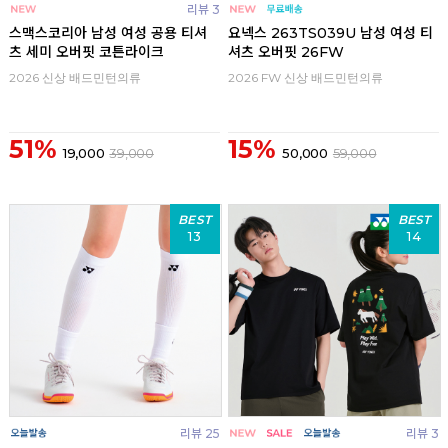
리뷰 3
스맥스코리아 남성 여성 공용 티셔
요넥스 263TS039U 남성 여성 티
츠 세미 오버핏 코튼라이크
셔츠 오버핏 26FW
2026 신상 배드민턴의류
2026 FW 신상 배드민턴의류
51%
15%
19,000
39,000
50,000
59,000
BEST
BEST
13
14
리뷰 25
리뷰 3