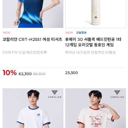
코랄리안 CRT-H2551 여성 티셔츠
후메이 30 셔틀콕 배드민턴공 1타
12개입 오리깃털 동호인 게임
2026 FW 신상 배드민턴의류
뛰어난 내구성과 안정적인 비행성
10%
25,500
62,300
69,300