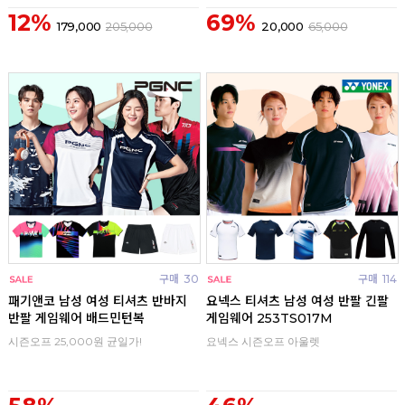
12%
69%
179,000
205,000
20,000
65,000
구매
30
구매
114
패기앤코 남성 여성 티셔츠 반바지
요넥스 티셔츠 남성 여성 반팔 긴팔
반팔 게임웨어 배드민턴복
게임웨어 253TS017M
시즌오프 25,000원 균일가!
요넥스 시즌오프 아울렛