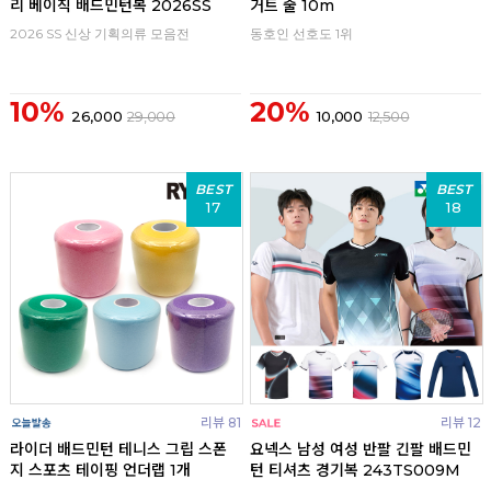
리 베이직 배드민턴복 2026SS
거트 줄 10m
2026 SS 신상 기획의류 모음전
동호인 선호도 1위
10%
20%
26,000
29,000
10,000
12,500
BEST
BEST
17
18
리뷰 81
리뷰 12
라이더 배드민턴 테니스 그립 스폰
요넥스 남성 여성 반팔 긴팔 배드민
지 스포츠 테이핑 언더랩 1개
턴 티셔츠 경기복 243TS009M