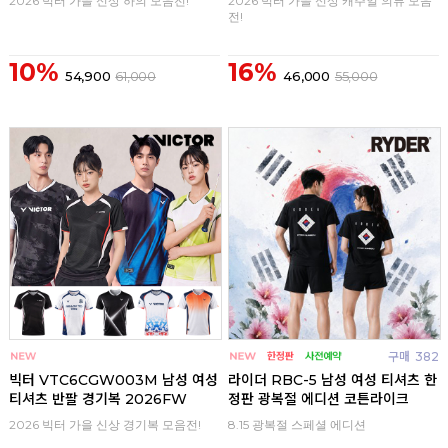
2026 빅터 가을 신상 하의 모음전!
2026 빅터 가을 신상 캐주얼 의류 모음
전!
10%
16%
54,900
61,000
46,000
55,000
구매
0
구매
382
빅터 VTC6CGW003M 남성 여성
라이더 RBC-5 남성 여성 티셔츠 한
티셔츠 반팔 경기복 2026FW
정판 광복절 에디션 코튼라이크
2026 빅터 가을 신상 경기복 모음전!
8.15 광복절 스페셜 에디션