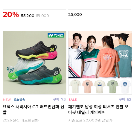
20%
25,000
55,200
69,000
구매
73
구매
62
요넥스 서박시아 GT 배드민턴화 신
패기앤코 남성 여성 티셔츠 반팔 오
발
버핏 데일리 게임웨어
2026 신상 배드민턴화
시즌오프 20,000원 균일가!