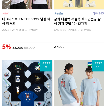
리뷰 845
테크니스트 TNTB56092 남성 여
삼화 더블랙 셔틀콕 배드민턴공 탈
성 티셔츠
색 거위 깃털 1타 12개입
2026 FW 신상 배드민턴의류
삼화 BEST 게임용 거위깃털콕
5%
27,000
55,000
58,000
BEST
BEST
9
10