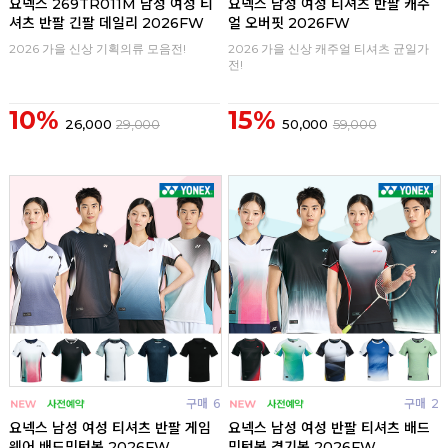
요넥스 269TR011M 남성 여성 티
요넥스 남성 여성 티셔츠 반팔 캐주
셔츠 반팔 긴팔 데일리 2026FW
얼 오버핏 2026FW
2026 가을 신상 기획의류 모음전!
2026 가을 신상 캐주얼 티셔츠 균일가
전!
10%
15%
26,000
29,000
50,000
59,000
구매
6
구매
2
요넥스 남성 여성 티셔츠 반팔 게임
요넥스 남성 여성 반팔 티셔츠 배드
웨어 배드민턴복 2026FW
민턴복 경기복 2026FW