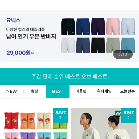
4/18
NEW
확딜
BEST
아울렛
슈퍼세일
오늘발송
BEST
BEST
1
2