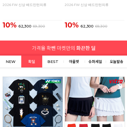
2026 FW 신상 배드민턴의류
2026 FW 신상 배드민턴의류
10%
10%
62,300
69,300
62,300
69,300
NEW
확딜
BEST
아울렛
슈퍼세일
오늘발송