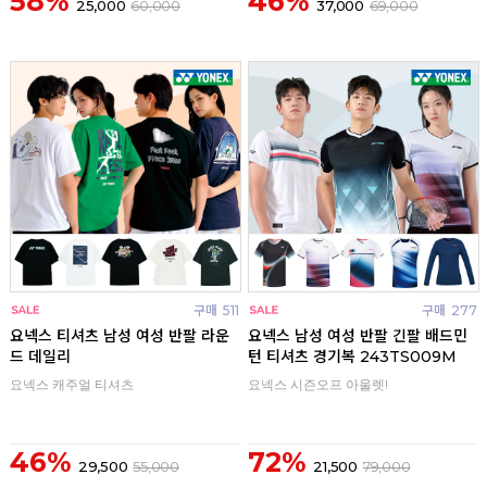
58%
46%
25,000
60,000
37,000
69,000
구매
511
구매
277
요넥스 티셔츠 남성 여성 반팔 라운
요넥스 남성 여성 반팔 긴팔 배드민
드 데일리
턴 티셔츠 경기복 243TS009M
요넥스 캐주얼 티셔츠
요넥스 시즌오프 아울렛!
46%
72%
29,500
55,000
21,500
79,000