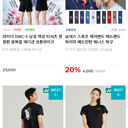
리뷰 240
라이더 RBC-5 남성 여성 티셔츠 한
요넥스 스포츠 헤어밴드 헤드밴드
정판 광복절 에디션 코튼라이크
머리띠 배드민턴 테니스 탁구
8.15 광복절 스페셜 에디션
10가지 컬러로 다양한 스타일링
20%
25,000
4,000
5,000
BEST
BEST
5
6