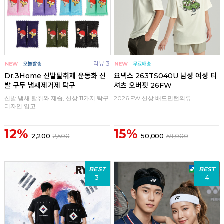
리뷰 3
Dr.3Home 신발탈취제 운동화 신
요넥스 263TS040U 남성 여성 티
발 구두 냄새제거제 탁구
셔츠 오버핏 26FW
신발 냄새 탈취와 제습, 신상 11가지 탁구
2026 FW 신상 배드민턴의류
디자인 입고
12%
15%
2,200
2,500
50,000
59,000
BEST
BEST
3
4