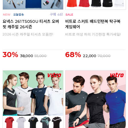
구매
461
구매
0
요넥스 261TS050U 티셔츠 오버
비트로 스커트 배드민턴복 탁구복
핏 캐주얼 26시즌
게임웨어
2026 시즌 캐주얼 티셔츠 모음전!
비트로 여성 하의 기간한정 특가세일!
30%
68%
38,000
55,000
22,000
70,000