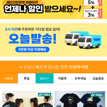
NEW
확딜
BEST
아울렛
슈퍼세일
오늘발송