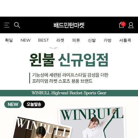
0
확딜
NEW
BEST
라켓
의류
신발
가방
셔틀콕