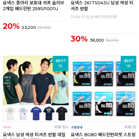
요넥스 종아리 보호대 카프 슬리브
요넥스 261TS043U 남성 여성 티
2개입 배드민턴 259SP001U
셔츠 반팔
2026 SS 신상 배드민턴의류
20%
23,200
29,000
30%
38,000
55,000
BEST
BEST
15
16
리뷰 150
리뷰 10
요넥스 남성 여성 티셔츠 반팔 데일
요넥스 BG80 배드민턴라켓 스트링