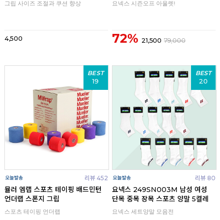
그립 사이즈 조절과 쿠션 향상
요넥스 시즌오프 아울렛!
72%
4,500
21,500
79,000
BEST
BEST
19
20
리뷰 452
리뷰 80
뮬러 엠랩 스포츠 테이핑 배드민턴
요넥스 249SN003M 남성 여성
언더랩 스폰지 그립
단목 중목 장목 스포츠 양말 5켤레
스포츠 테이핑 언더랩
요넥스 세트양말 모음전