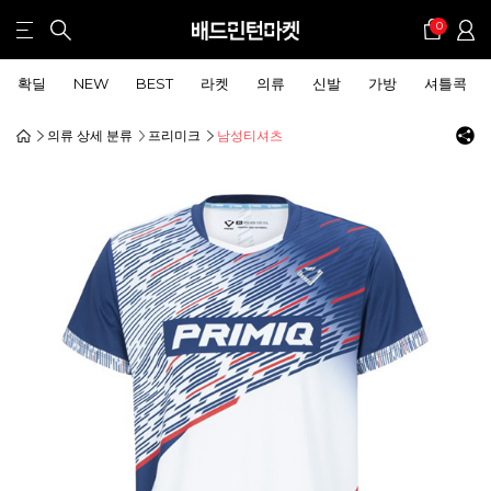
0
확딜
NEW
BEST
라켓
의류
신발
가방
셔틀콕
의류 상세 분류
프리미크
남성티셔츠