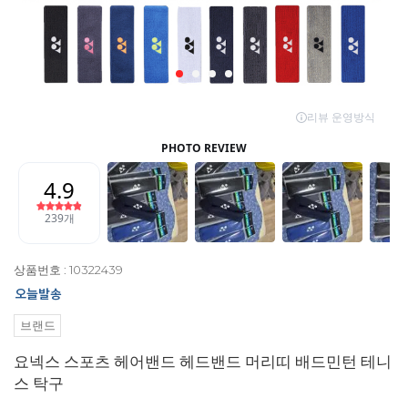
상품번호 : 10322439
브랜드
요넥스 스포츠 헤어밴드 헤드밴드 머리띠 배드민턴 테니
스 탁구