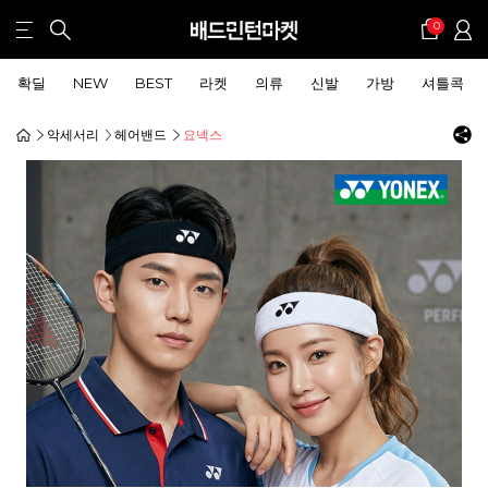
0
확딜
NEW
BEST
라켓
의류
신발
가방
셔틀콕
악세서리
헤어밴드
요넥스