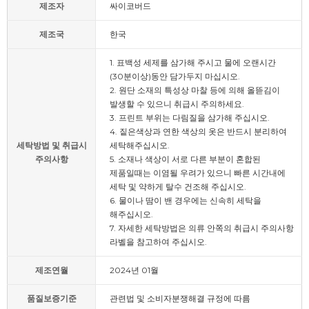
제조자
싸이코버드
제조국
한국
1. 표백성 세제를 삼가해 주시고 물에 오랜시간
(30분이상)동안 담가두지 마십시오.
2. 원단 소재의 특성상 마찰 등에 의해 올뜯김이
발생할 수 있으니 취급시 주의하세요.
3. 프린트 부위는 다림질을 삼가해 주십시오.
4. 짙은색상과 연한 색상의 옷은 반드시 분리하여
세탁방법 및 취급시
세탁해주십시오.
주의사항
5. 소재나 색상이 서로 다른 부분이 혼합된
제품일때는 이염될 우려가 있으니 빠른 시간내에
세탁 및 약하게 탈수 건조해 주십시오.
6. 물이나 땀이 밴 경우에는 신속히 세탁을
해주십시오.
7. 자세한 세탁방법은 의류 안쪽의 취급시 주의사항
라벨을 참고하여 주십시오.
제조연월
2024년 01월
품질보증기준
관련법 및 소비자분쟁해결 규정에 따름