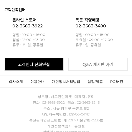
고객만족센터
온라인 스토어
목동 직영매장
02-3663-3922
02-3663-3490
평일 : 10:00 ~ 16:00
평일 : 09:00 ~ 18:00
점심 : 12:00 ~ 13:00
토요일 : 09:00 ~ 17:00
휴무 : 토, 일, 공휴일
휴무 : 일, 공휴일
고객센터 전화연결
Q&A 게시판 가기
회사소개
이용안내
개인정보처리방침
입점/제휴
PC 버전
상호명 : 배드민턴마켓 대표자 : 유미
전화 : 02-3663-3922 팩스 : 02-3663-3245
주소 : 서울 양천구 등촌로 192
사업자등록번호 : 109-86-04781
통신판매업신고번호 : 제 2017-서울양천-0835호
개인정보책임자 : 유인철
이메일 : shfence@naver.com