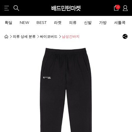
0
확딜
NEW
BEST
라켓
의류
신발
가방
셔틀콕
의류 상세 분류
싸이코버드
남성긴바지