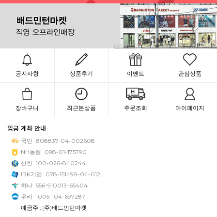
공지사항
상품후기
이벤트
관심상품
장바구니
최근본상품
주문조회
마이페이지
입금 계좌 안내
국민
808837-04-002608
NH농협
098-01-175790
신한
100-026-840244
IBK기업
078-151498-04-012
하나
556-910013-65404
우리
1005-104-697287
예금주 : (주)배드민턴마켓