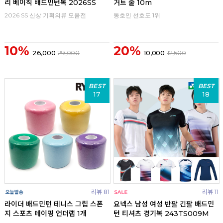
리 베이직 배드민턴복 2026SS
거트 줄 10m
2026 SS 신상 기획의류 모음전
동호인 선호도 1위
10%
20%
26,000
29,000
10,000
12,500
BEST
BEST
17
18
리뷰 81
리뷰 11
라이더 배드민턴 테니스 그립 스폰
요넥스 남성 여성 반팔 긴팔 배드민
지 스포츠 테이핑 언더랩 1개
턴 티셔츠 경기복 243TS009M