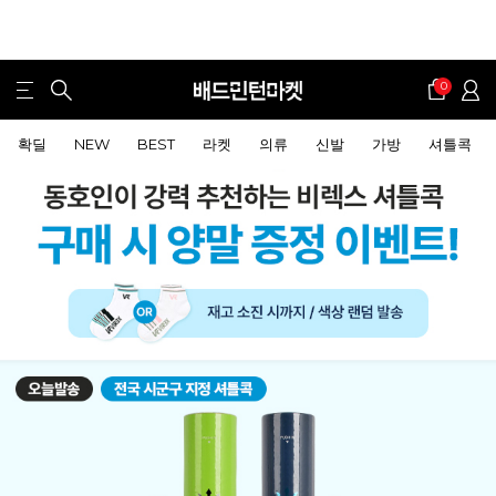
0
확딜
NEW
BEST
라켓
의류
신발
가방
셔틀콕