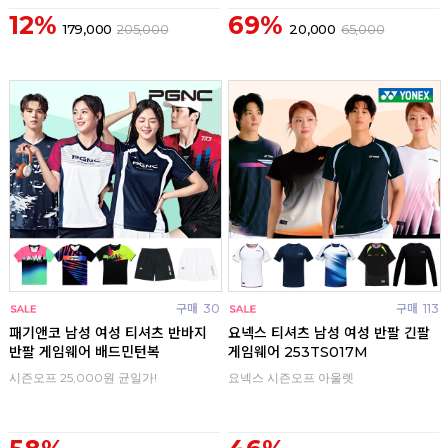
12%
69%
179,000
205,000
20,000
65,000
구매
30
구매
113
패기앤코 남성 여성 티셔츠 반바지
요넥스 티셔츠 남성 여성 반팔 긴팔
반팔 게임웨어 배드민턴복
게임웨어 253TS017M
시즌오프 25,000원 균일가!
요넥스 시즌오프 아울렛