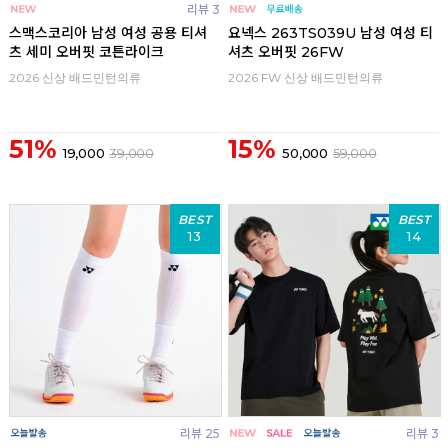
리뷰 3
스맥스코리아 남성 여성 공용 티셔
요넥스 263TS039U 남성 여성 티
츠 세미 오버핏 코튼라이크
셔츠 오버핏 26FW
2026 신상 배드민턴의류
2026 FW 신상 배드민턴의류
51%
15%
19,000
39,000
50,000
59,000
BEST
BEST
13
14
리뷰 25
리뷰 3