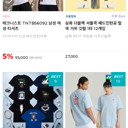
리뷰 844
테크니스트 TNTB56092 남성 여
삼화 더블랙 셔틀콕 배드민턴공 탈
성 티셔츠
색 거위 깃털 1타 12개입
2026 FW 신상 배드민턴의류
삼화 BEST 게임용 거위깃털콕
5%
27,000
55,000
58,000
BEST
BEST
9
10