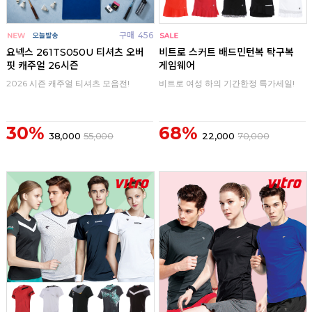
구매
456
구매
0
요넥스 261TS050U 티셔츠 오버
비트로 스커트 배드민턴복 탁구복
핏 캐주얼 26시즌
게임웨어
2026 시즌 캐주얼 티셔츠 모음전!
비트로 여성 하의 기간한정 특가세일!
30%
68%
38,000
55,000
22,000
70,000