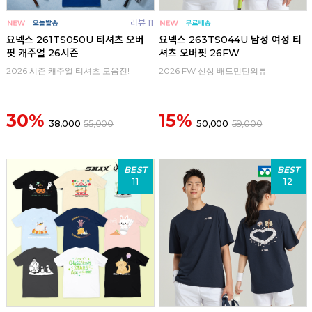
리뷰 11
요넥스 261TS050U 티셔츠 오버
요넥스 263TS044U 남성 여성 티
핏 캐주얼 26시즌
셔츠 오버핏 26FW
2026 시즌 캐주얼 티셔츠 모음전!
2026 FW 신상 배드민턴의류
30%
15%
38,000
55,000
50,000
59,000
BEST
BEST
11
12