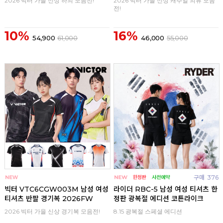
2026 빅터 가을 신상 하의 모음전!
2026 빅터 가을 신상 캐주얼 의류 모음
전!
10%
16%
54,900
61,000
46,000
55,000
구매
0
구매
376
빅터 VTC6CGW003M 남성 여성
라이더 RBC-5 남성 여성 티셔츠 한
티셔츠 반팔 경기복 2026FW
정판 광복절 에디션 코튼라이크
2026 빅터 가을 신상 경기복 모음전!
8.15 광복절 스페셜 에디션