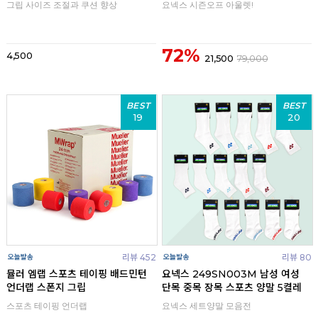
그립 사이즈 조절과 쿠션 향상
요넥스 시즌오프 아울렛!
72%
4,500
21,500
79,000
BEST
BEST
19
20
리뷰 452
리뷰 80
뮬러 엠랩 스포츠 테이핑 배드민턴
요넥스 249SN003M 남성 여성
언더랩 스폰지 그립
단목 중목 장목 스포츠 양말 5켤레
스포츠 테이핑 언더랩
요넥스 세트양말 모음전