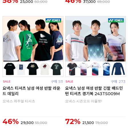
58%
46%
25,000
60,000
37,000
69,000
구매
511
구매
273
요넥스 티셔츠 남성 여성 반팔 라운
요넥스 남성 여성 반팔 긴팔 배드민
드 데일리
턴 티셔츠 경기복 243TS009M
요넥스 캐주얼 티셔츠
요넥스 시즌오프 아울렛!
46%
72%
29,500
55,000
21,500
79,000