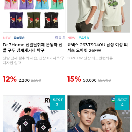
리뷰 3
Dr.3Home 신발탈취제 운동화 신
요넥스 263TS040U 남성 여성 티
발 구두 냄새제거제 탁구
셔츠 오버핏 26FW
신발 냄새 탈취와 제습, 신상 11가지 탁구
2026 FW 신상 배드민턴의류
디자인 입고
12%
15%
2,200
2,500
50,000
59,000
BEST
BEST
3
4