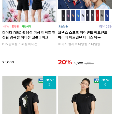
리뷰 239
라이더 RBC-5 남성 여성 티셔츠 한
요넥스 스포츠 헤어밴드 헤드밴드
정판 광복절 에디션 코튼라이크
머리띠 배드민턴 테니스 탁구
8.15 광복절 스페셜 에디션
10가지 컬러로 다양한 스타일링
20%
25,000
4,000
5,000
BEST
BEST
5
6