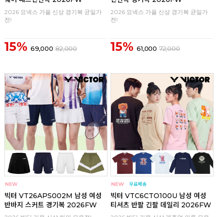
2026 요넥스 가을 신상 경기복 균일가
2026 요넥스 가을 신상 경기복 균일가
전!
전!
15%
15%
69,000
82,000
61,000
72,000
구매
0
구매
0
빅터 VT26APS002M 남성 여성
빅터 VTC6CTO100U 남성 여성
반바지 스커트 경기복 2026FW
티셔츠 반팔 긴팔 데일리 2026FW