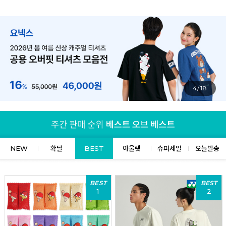
5/18
NEW
확딜
BEST
아울렛
슈퍼세일
오늘발송
BEST
BEST
1
2