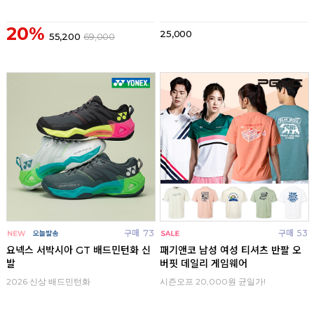
20%
25,000
55,200
69,000
구매
73
구매
53
요넥스 서박시아 GT 배드민턴화 신
패기앤코 남성 여성 티셔츠 반팔 오
발
버핏 데일리 게임웨어
2026 신상 배드민턴화
시즌오프 20,000원 균일가!