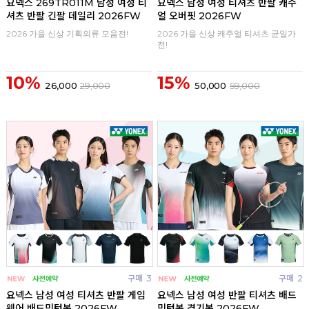
요넥스 269TR011M 남성 여성 티
요넥스 남성 여성 티셔츠 반팔 캐주
셔츠 반팔 긴팔 데일리 2026FW
얼 오버핏 2026FW
2026 가을 신상 기획의류 모음전!
2026 가을 신상 캐주얼 티셔츠 균일가
전!
10%
15%
26,000
29,000
50,000
59,000
구매
3
구매
2
요넥스 남성 여성 티셔츠 반팔 게임
요넥스 남성 여성 반팔 티셔츠 배드
웨어 배드민턴복 2026FW
민턴복 경기복 2026FW