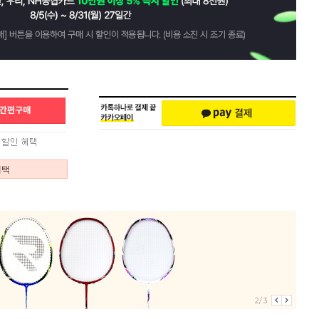
혜택
2/3