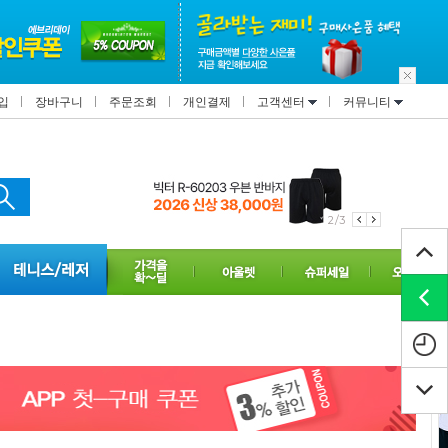
입
장바구니
주문조회
개인결제
고객센터
커뮤니티
2/3