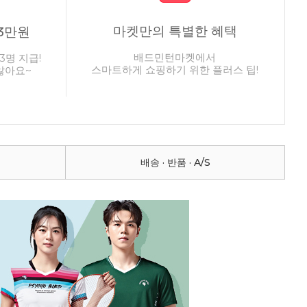
마켓만의 특별한 혜택
3만원
배드민턴마켓에서
3명 지급!
스마트하게 쇼핑하기 위한 플러스 팁!
않아요~
배송 · 반품 · A/S