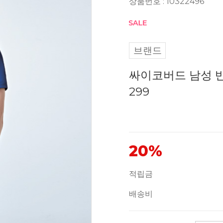
상품번호 : 10322496
브랜드
싸이코버드 남성 반팔
299
20%
적립금
배송비