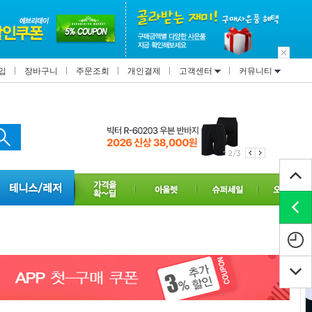
입
장바구니
주문조회
개인결제
고객센터
커뮤니티
2/3