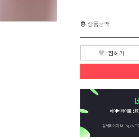
총 상품금액
찜하기