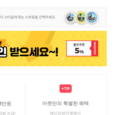
마켓만의 특별한 혜택
3만원
배드민턴마켓에서
3명 지급!