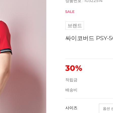
상품번호 : 10322514
브랜드
싸이코버드 PSY-5
30%
적립금
배송비
사이즈