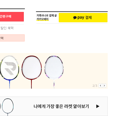
혜택
2/3