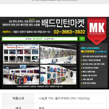
제품소재
나일론 75%, 폴리우레탄 25% / 대상아님
색상
블랙