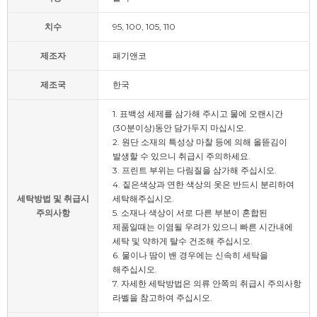
치수
95, 100, 105, 110
제조자
패기앤코
제조국
한국
1. 표백성 세제를 삼가해 주시고 물에 오랜시간
(30분이상)동안 담가두지 마십시오.
2. 원단 소재의 특성상 마찰 등에 의해 올뜯김이
발생할 수 있으니 취급시 주의하세요.
3. 프린트 부위는 다림질을 삼가해 주십시오.
4. 짙은색상과 연한 색상의 옷은 반드시 분리하여
세탁방법 및 취급시
세탁해주십시오.
주의사항
5. 소재나 색상이 서로 다른 부분이 혼합된
제품일때는 이염될 우려가 있으니 빠른 시간내에
세탁 및 약하게 탈수 건조해 주십시오.
6. 물이나 땀이 밴 경우에는 신속히 세탁을
해주십시오.
7. 자세한 세탁방법은 의류 안쪽의 취급시 주의사항
라벨을 참고하여 주십시오.