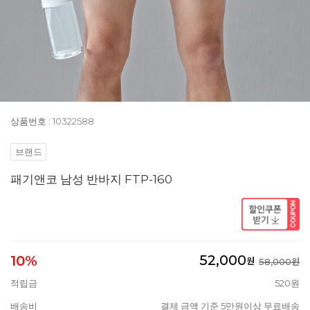
상품번호 : 10322588
브랜드
패기앤코 남성 반바지 FTP-160
52,000
10%
원
58,000원
적립금
520원
배송비
결제 금액 기준 5만원이상 무료배송