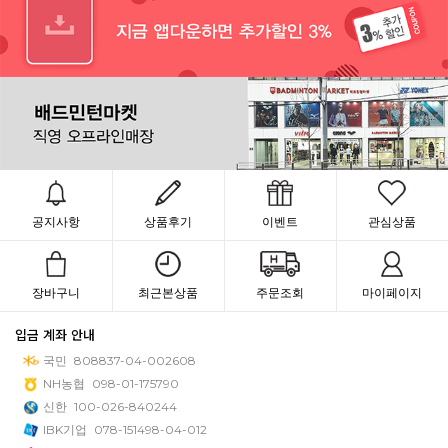
공지사항
상품후기
이벤트
관심상품
장바구니
최근본상품
주문조회
마이페이지
입금 계좌 안내
국민
808837-04-002608
NH농협
098-01-175790
신한
100-026-840244
IBK기업
078-151498-04-012