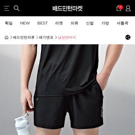
0
확딜
NEW
BEST
라켓
의류
신발
가방
셔틀콕
배드민턴의류
패기앤코
남성반바지