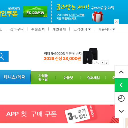
입
장바구니
주문조회
개인결제
고객센터
커뮤니티
2/3