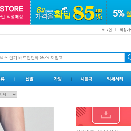
로그인
회원가