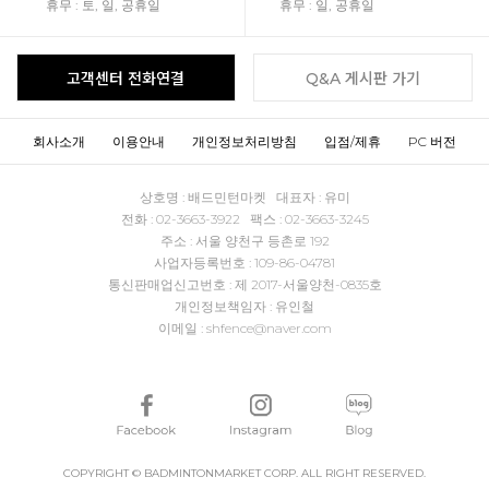
휴무 : 토, 일, 공휴일
휴무 : 일, 공휴일
고객센터 전화연결
Q&A 게시판 가기
회사소개
이용안내
개인정보처리방침
입점/제휴
PC 버전
상호명 : 배드민턴마켓 대표자 : 유미
전화 : 02-3663-3922 팩스 : 02-3663-3245
주소 : 서울 양천구 등촌로 192
사업자등록번호 : 109-86-04781
통신판매업신고번호 : 제 2017-서울양천-0835호
개인정보책임자 : 유인철
이메일 : shfence@naver.com
COPYRIGHT © BADMINTONMARKET CORP. ALL RIGHT RESERVED.