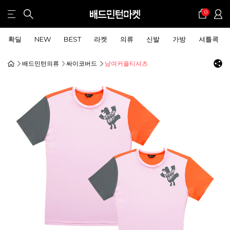
0
확딜
NEW
BEST
라켓
의류
신발
가방
셔틀콕
배드민턴의류
싸이코버드
남여커플티셔츠