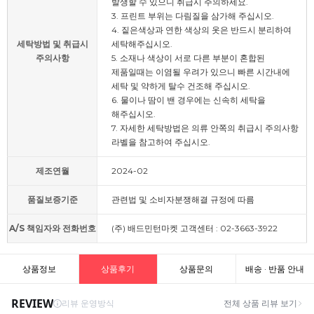
발생할 수 있으니 취급시 주의하세요.
3. 프린트 부위는 다림질을 삼가해 주십시오.
4. 짙은색상과 연한 색상의 옷은 반드시 분리하여
세탁방법 및 취급시
세탁해주십시오.
주의사항
5. 소재나 색상이 서로 다른 부분이 혼합된
제품일때는 이염될 우려가 있으니 빠른 시간내에
세탁 및 약하게 탈수 건조해 주십시오.
6. 물이나 땀이 밴 경우에는 신속히 세탁을
해주십시오.
7. 자세한 세탁방법은 의류 안쪽의 취급시 주의사항
라벨을 참고하여 주십시오.
제조연월
2024-02
품질보증기준
관련법 및 소비자분쟁해결 규정에 따름
A/S 책임자와 전화번호
(주) 배드민턴마켓 고객센터 : 02-3663-3922
상품정보
상품후기
상품문의
배송 · 반품 안내