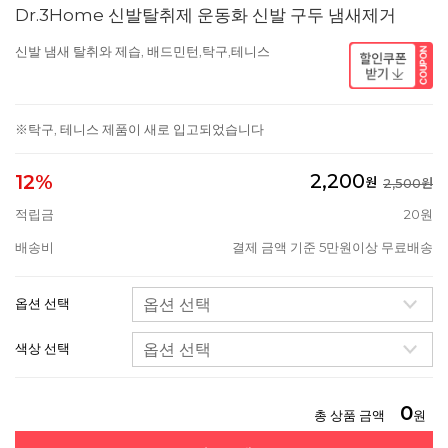
Dr.3Home 신발탈취제 운동화 신발 구두 냄새제거
신발 냄새 탈취와 제습, 배드민턴,탁구,테니스
※탁구, 테니스 제품이 새로 입고되었습니다
2,200
12%
원
2,500원
적립금
20원
배송비
결제 금액 기준 5만원이상 무료배송
옵션 선택
색상 선택
0
총 상품 금액
원