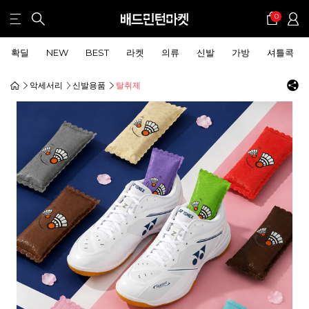
0
확딜
NEW
BEST
라켓
의류
신발
가방
셔틀콕
악세서리
신발용품
탈취제