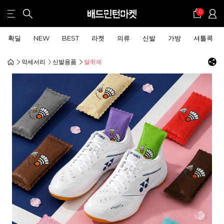
0
확딜
NEW
BEST
라켓
의류
신발
가방
셔틀콕
악세서리
신발용품
탈취제