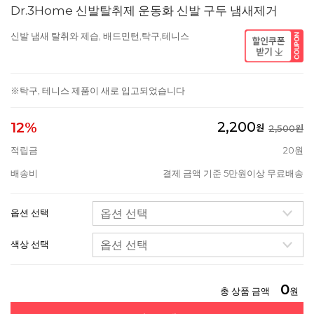
Dr.3Home 신발탈취제 운동화 신발 구두 냄새제거
신발 냄새 탈취와 제습, 배드민턴,탁구,테니스
※탁구, 테니스 제품이 새로 입고되었습니다
2,200
12%
원
2,500원
적립금
20원
배송비
결제 금액 기준 5만원이상 무료배송
옵션 선택
색상 선택
0
총 상품 금액
원