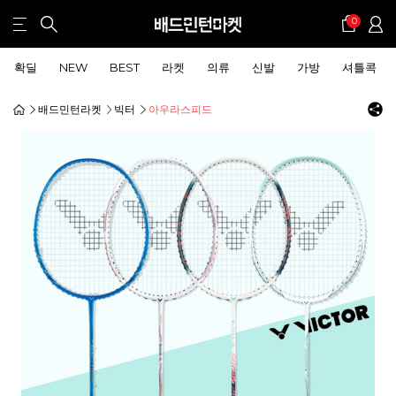
0
확딜
NEW
BEST
라켓
의류
신발
가방
셔틀콕
배드민턴라켓
빅터
아우라스피드