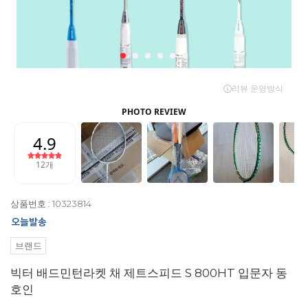
상품번호 : 10323814
브랜드
빅터 배드민턴라켓 채 제트스피드 S 800HT 입문자 동
호인