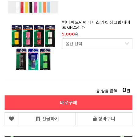
빅터 배드민턴 테니스 라켓 심그립 테이
프 GR254 1개
5,000
원
0
총 상품 금액
원
바로구매
선물하기
장바구니