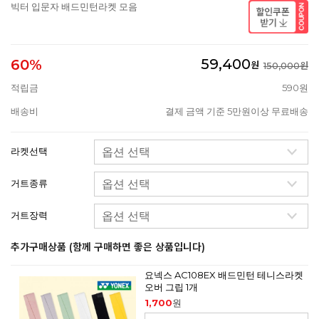
빅터 입문자 배드민턴라켓 모음
59,400
60%
원
150,000원
적립금
590원
배송비
결제 금액 기준 5만원이상 무료배송
라켓선택
거트종류
거트장력
추가구매상품 (함께 구매하면 좋은 상품입니다)
요넥스 AC108EX 배드민턴 테니스라켓
오버 그립 1개
1,700
원