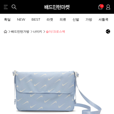
0
확딜
NEW
BEST
라켓
의류
신발
가방
셔틀콕
배드민턴가방
나이키
숄더/크로스백