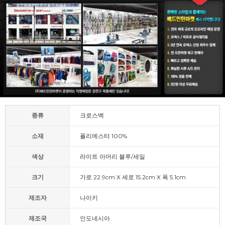
종류
크로스백
소재
폴리에스터 100%
색상
라이트 아머리 블루/세일
크기
가로 22.9cm X 세로 15.2cm X 폭 5.1cm
제조자
나이키
제조국
인도네시아