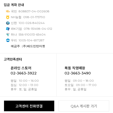
입금 계좌 안내
국민
808837-04-002608
NH농협
098-01-175790
신한
100-026-840244
IBK기업
078-151498-04-012
하나
556-910013-65404
우리
1005-104-697287
예금주 : (주)배드민턴마켓
고객만족센터
온라인 스토어
목동 직영매장
02-3663-3922
02-3663-3490
평일 : 10:00 ~ 16:00
평일 : 09:00 ~ 18:00
점심 : 12:00 ~ 13:00
토요일 : 09:00 ~ 17:00
휴무 : 토, 일, 공휴일
휴무 : 일, 공휴일
고객센터 전화연결
Q&A 게시판 가기