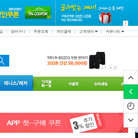
입
장바구니
주문조회
개인결제
고객센터
커뮤니티
2/3