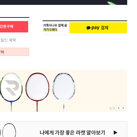
혜택
2/3