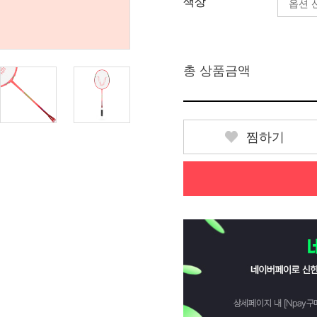
색상
총 상품금액
찜하기