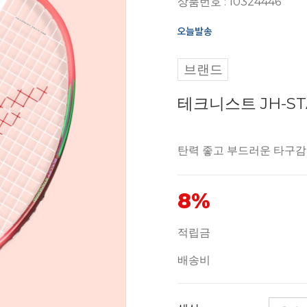
상품번호 : 10324446
브랜드
테크니스트 JH-S
탄력 좋고 부드러운 타구감
8%
적립금
배송비