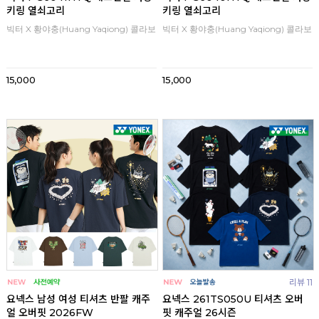
키링 열쇠고리
키링 열쇠고리
빅터 X 황야충(Huang Yaqiong) 콜라보
빅터 X 황야충(Huang Yaqiong) 콜라보
15,000
15,000
리뷰 11
요넥스 남성 여성 티셔츠 반팔 캐주
요넥스 261TS050U 티셔츠 오버
얼 오버핏 2026FW
핏 캐주얼 26시즌