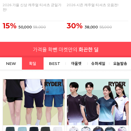
2026 가을 신상 캐주얼 티셔츠 균일가
2026 시즌 캐주얼 티셔츠 모음전!
전!
15%
30%
50,000
59,000
38,000
55,000
NEW
확딜
BEST
아울렛
슈퍼세일
오늘발송