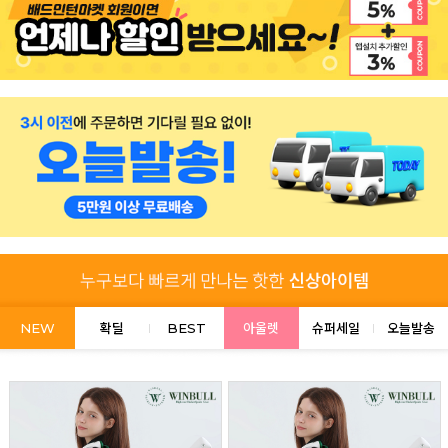
NEW
확딜
BEST
아울렛
슈퍼세일
오늘발송