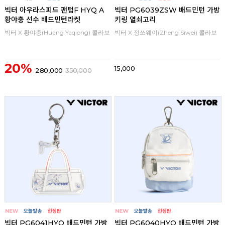
빅터 아우라스피드 팬텀F HYQ A
빅터 PG6039ZSW 배드민턴 가방
황야충 선수 배드민턴라켓
키링 열쇠고리
빅터 X 황야충(Huang Yaqiong) 콜라보
빅터 X 정쓰웨이(Zheng Siwei) 콜라보
20%
15,000
280,000
350,000
빅터 PG6041HYQ 배드민턴 가방
빅터 PG6040HYQ 배드민턴 가방