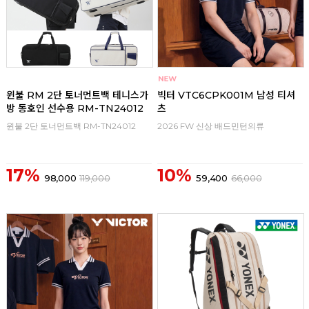
윈불 RM 2단 토너먼트백 테니스가
빅터 VTC6CPK001M 남성 티셔
방 동호인 선수용 RM-TN24012
츠
윈불 2단 토너먼트백 RM-TN24012
2026 FW 신상 배드민턴의류
17%
10%
98,000
119,000
59,400
66,000