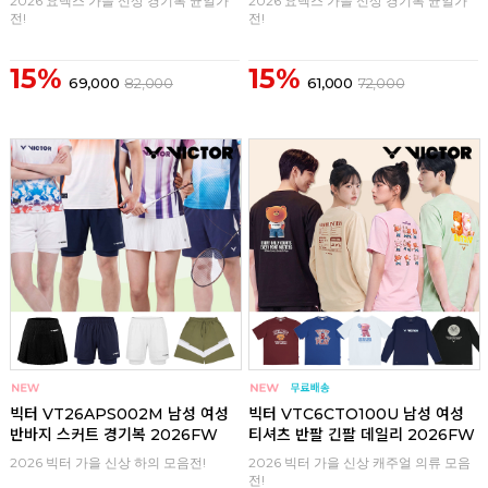
2026 요넥스 가을 신상 경기복 균일가
2026 요넥스 가을 신상 경기복 균일가
전!
전!
15%
15%
69,000
82,000
61,000
72,000
구매
0
구매
0
빅터 VT26APS002M 남성 여성
빅터 VTC6CTO100U 남성 여성
반바지 스커트 경기복 2026FW
티셔츠 반팔 긴팔 데일리 2026FW
2026 빅터 가을 신상 하의 모음전!
2026 빅터 가을 신상 캐주얼 의류 모음
전!