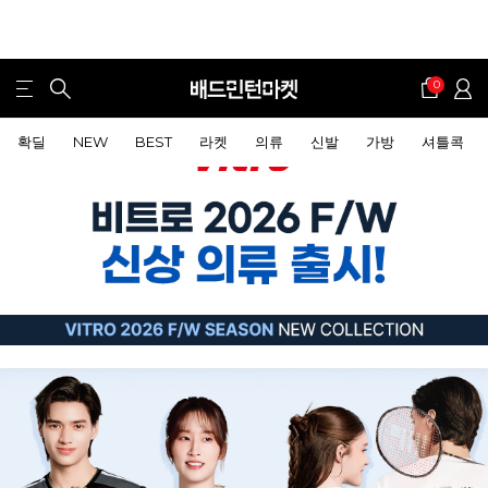
0
확딜
NEW
BEST
라켓
의류
신발
가방
셔틀콕