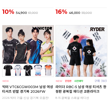
10%
16%
54,900
61,000
46,000
55,000
구매
0
구매
383
빅터 VTC6CGW003M 남성 여성
라이더 RBC-5 남성 여성 티셔츠 한
티셔츠 반팔 경기복 2026FW
정판 광복절 에디션 코튼라이크
2026 빅터 가을 신상 경기복 모음전!
8.15 광복절 스페셜 에디션