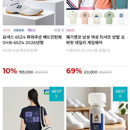
리뷰 3
요넥스 65Z4 파워쿠션 배드민턴화
패기앤코 남성 여성 티셔츠 반팔 오
SHB-65Z4 2026년형
버핏 데일리 게임웨어
2026 신상 배드민턴화
시즌오프 20,000원 균일가!
10%
69%
193,000
215,000
20,000
65,000
BEST
BEST
5
6