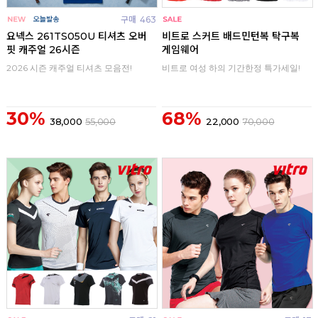
구매
463
구매
0
요넥스 261TS050U 티셔츠 오버
비트로 스커트 배드민턴복 탁구복
핏 캐주얼 26시즌
게임웨어
2026 시즌 캐주얼 티셔츠 모음전!
비트로 여성 하의 기간한정 특가세일!
30%
68%
38,000
55,000
22,000
70,000