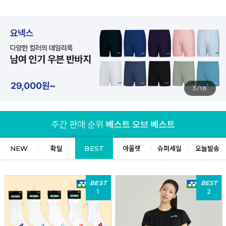
4/18
NEW
확딜
BEST
아울렛
슈퍼세일
오늘발송
BEST
BEST
1
2