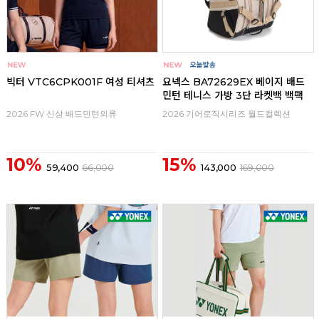
빅터 VTC6CPK001F 여성 티셔츠
요넥스 BA72629EX 베이지 배드
민턴 테니스 가방 3단 라켓백 백팩
2026 FW 신상 배드민턴의류
2026 기어로직시리즈 월드컬렉션
10%
15%
59,400
66,000
143,000
169,000