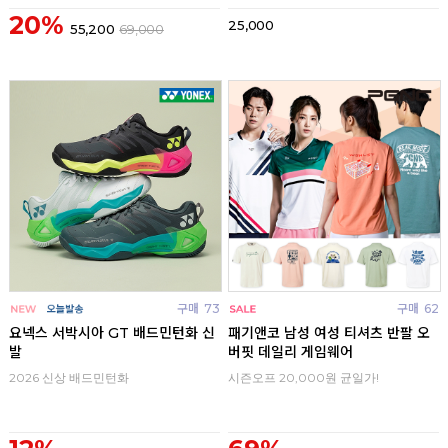
20%
25,000
55,200
69,000
구매
73
구매
62
요넥스 서박시아 GT 배드민턴화 신
패기앤코 남성 여성 티셔츠 반팔 오
발
버핏 데일리 게임웨어
2026 신상 배드민턴화
시즌오프 20,000원 균일가!