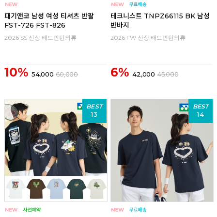
패기앤코 남성 여성 티셔츠 반팔
테크니스트 TNPZ66115 BK 남성
FST-726 FST-826
반바지
2026 SS 신상 배드민턴의류
2026 FW 신상 배드민턴의류
10%
6%
54,000
60,000
42,000
45,000
BEST
BEST
13
14