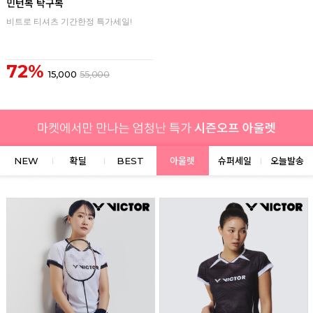
민턴복 탁구복
비트로 티셔츠 기간한정 특가세일!
72%
15,000
55,000
NEW
확딜
BEST
아울렛
슈퍼세일
오늘발송