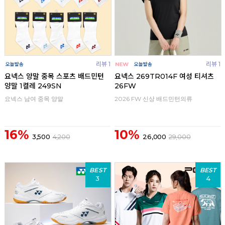
리뷰 1
리뷰 1
요넥스 양말 중목 스포츠 배드민턴
요넥스 269TR014F 여성 티셔츠
양말 1켤레 249SN
26FW
요넥스 남여 중목 양말
2026 FW 신상 배드민턴의류
16%
10%
3,500
4,200
26,000
29,000
BEST
BEST
3
4