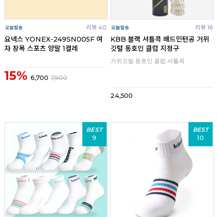
리뷰 40
리뷰 16
요넥스 YONEX-249SN005F 여
KBB 블랙 셔틀콕 배드민턴공 거위
자 장목 스포츠 양말 1켤레
깃털 동호인 클럽 지정구
거위깃털 동호인 클럽 셔틀콕
15%
6,700
7,900
24,500
BEST
BEST
9
10