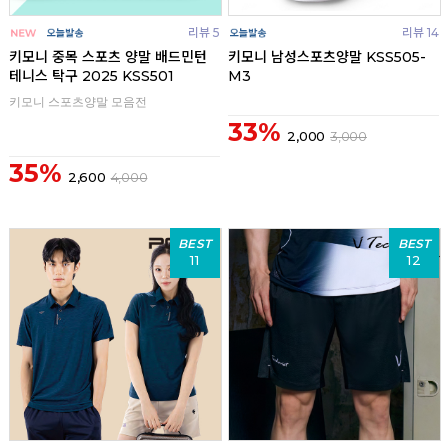
리뷰 5
리뷰 14
키모니 중목 스포츠 양말 배드민턴
키모니 남성스포츠양말 KSS505-
테니스 탁구 2025 KSS501
M3
키모니 스포츠양말 모음전
33%
2,000
3,000
35%
2,600
4,000
BEST
BEST
11
12