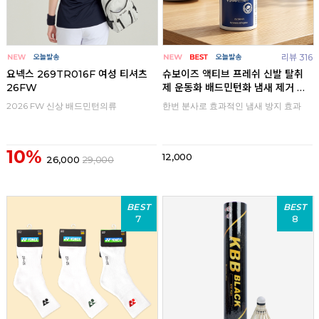
리뷰 316
요넥스 269TR016F 여성 티셔츠
슈보이즈 액티브 프레쉬 신발 탈취
26FW
제 운동화 배드민턴화 냄새 제거 스
프레이
2026 FW 신상 배드민턴의류
한번 분사로 효과적인 냄새 방지 효과
10%
12,000
26,000
29,000
BEST
BEST
7
8