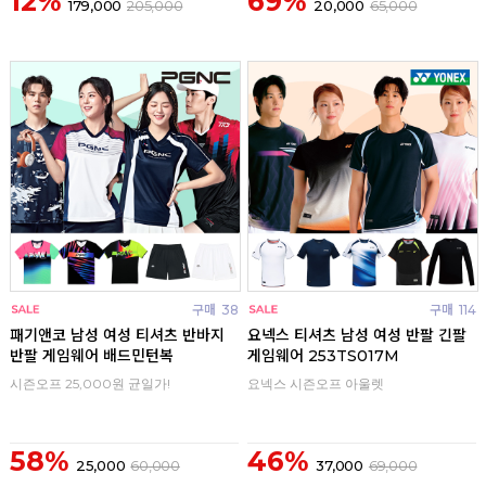
12%
69%
179,000
205,000
20,000
65,000
구매
38
구매
114
패기앤코 남성 여성 티셔츠 반바지
요넥스 티셔츠 남성 여성 반팔 긴팔
반팔 게임웨어 배드민턴복
게임웨어 253TS017M
시즌오프 25,000원 균일가!
요넥스 시즌오프 아울렛
58%
46%
25,000
60,000
37,000
69,000