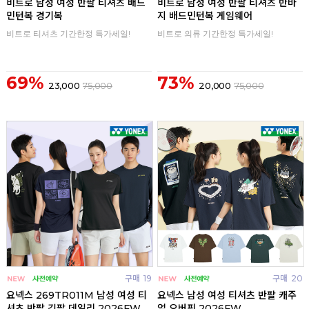
비트로 남성 여성 반팔 티셔츠 배드
비트로 남성 여성 반팔 티셔츠 반바
민턴복 경기복
지 배드민턴복 게임웨어
비트로 티셔츠 기간한정 특가세일!
비트로 의류 기간한정 특가세일!
69%
73%
23,000
75,000
20,000
75,000
구매
19
구매
20
요넥스 269TR011M 남성 여성 티
요넥스 남성 여성 티셔츠 반팔 캐주
셔츠 반팔 긴팔 데일리 2026FW
얼 오버핏 2026FW