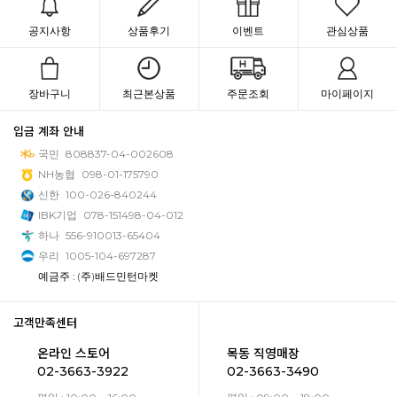
공지사항
상품후기
이벤트
관심상품
장바구니
최근본상품
주문조회
마이페이지
입금 계좌 안내
국민
808837-04-002608
NH농협
098-01-175790
신한
100-026-840244
IBK기업
078-151498-04-012
하나
556-910013-65404
우리
1005-104-697287
예금주 : (주)배드민턴마켓
고객만족센터
온라인 스토어
목동 직영매장
02-3663-3922
02-3663-3490