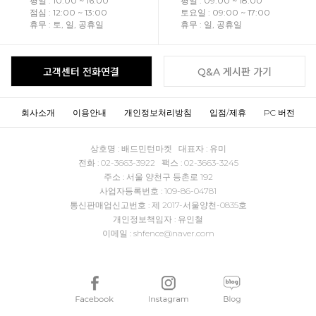
평일 : 10:00 ~ 16:00
평일 : 09:00 ~ 18:00
점심 : 12:00 ~ 13:00
토요일 : 09:00 ~ 17:00
휴무 : 토, 일, 공휴일
휴무 : 일, 공휴일
고객센터 전화연결
Q&A 게시판 가기
회사소개
이용안내
개인정보처리방침
입점/제휴
PC 버전
상호명 : 배드민턴마켓 대표자 : 유미
전화 : 02-3663-3922 팩스 : 02-3663-3245
주소 : 서울 양천구 등촌로 192
사업자등록번호 : 109-86-04781
통신판매업신고번호 : 제 2017-서울양천-0835호
개인정보책임자 : 유인철
이메일 : shfence@naver.com