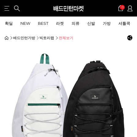
0
확딜
NEW
BEST
라켓
의류
신발
가방
셔틀콕
배드민턴가방
빅토리랩
전체보기