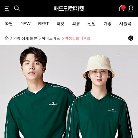
0
확딜
NEW
BEST
라켓
의류
신발
가방
셔틀콕
의류 상세 분류
싸이코버드
여성긴팔티셔츠