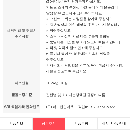
(30분이상)동안 담가두지 마십시오.
2. 원단 소재의 특성상 마찰 등에 의해 올뜯김이
발생할 수 있으니 취급시 주의하세요.
3. 프린트 부위는 다림질을 삼가해 주십시오.
4. 짙은색상과 연한 색상의 옷은 반드시 분리하여
세탁방법 및 취급시
세탁해주십시오.
주의사항
5. 소재나 색상이 서로 다른 부분이 혼합된
제품일때는 이염될 우려가 있으니 빠른 시간내에
세탁 및 약하게 탈수 건조해 주십시오.
6. 물이나 땀이 밴 경우에는 신속히 세탁을
해주십시오.
7. 자세한 세탁방법은 의류 안쪽의 취급시 주의사항
라벨을 참고하여 주십시오.
제조연월
2024년 06월
품질보증기준
관련법 및 소비자분쟁해결 규정에 따름
A/S 책임자와 전화번호
(주) 배드민턴마켓 고객센터 : 02-3663-3922
상품정보
상품후기
상품문의
배송 · 반품 안내