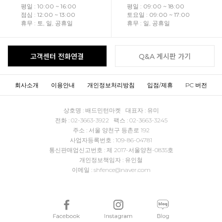
평일 : 10:00 ~ 16:00
평일 : 09:00 ~ 18:00
점심 : 12:00 ~ 13:00
토요일 : 09:00 ~ 17:00
휴무 : 토, 일, 공휴일
휴무 : 일, 공휴일
고객센터 전화연결
Q&A 게시판 가기
회사소개
이용안내
개인정보처리방침
입점/제휴
PC 버전
상호명 : 배드민턴마켓 대표자 : 유미
전화 : 02-3663-3922 팩스 : 02-3663-3245
주소 : 서울 양천구 등촌로 192
사업자등록번호 : 109-86-04781
통신판매업신고번호 : 제 2017-서울양천-0835호
개인정보책임자 : 유인철
이메일 : shfence@naver.com