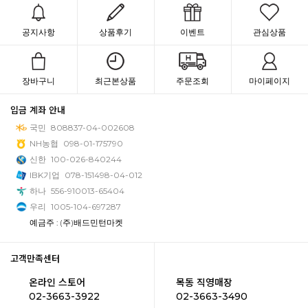
공지사항
상품후기
이벤트
관심상품
장바구니
최근본상품
주문조회
마이페이지
입금 계좌 안내
국민
808837-04-002608
NH농협
098-01-175790
신한
100-026-840244
IBK기업
078-151498-04-012
하나
556-910013-65404
우리
1005-104-697287
예금주 : (주)배드민턴마켓
고객만족센터
온라인 스토어
목동 직영매장
02-3663-3922
02-3663-3490