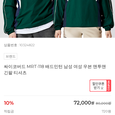
상품번호 : 10324822
브랜드
싸이코버드 MRT-118 배드민턴 남성 여성 우븐 맨투맨
긴팔 티셔츠
72,000
10%
원
80,000원
적립금
720원