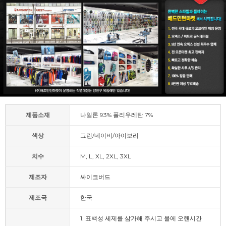
제품소재
나일론 93% 폴리우레탄 7%
색상
그린/네이비/아이보리
치수
M, L, XL, 2XL, 3XL
제조자
싸이코버드
제조국
한국
1. 표백성 세제를 삼가해 주시고 물에 오랜시간