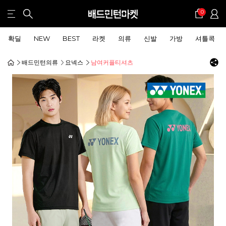
0
확딜
NEW
BEST
라켓
의류
신발
가방
셔틀콕
배드민턴의류
요넥스
남여커플티셔츠