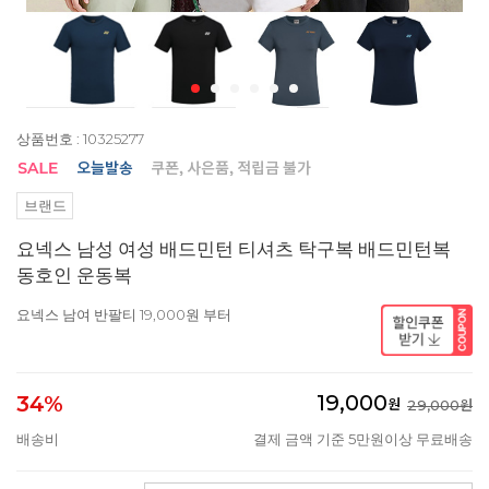
상품번호 : 10325277
브랜드
요넥스 남성 여성 배드민턴 티셔츠 탁구복 배드민턴복
동호인 운동복
요넥스 남여 반팔티 19,000원 부터
19,000
34%
원
29,000원
배송비
결제 금액 기준 5만원이상 무료배송