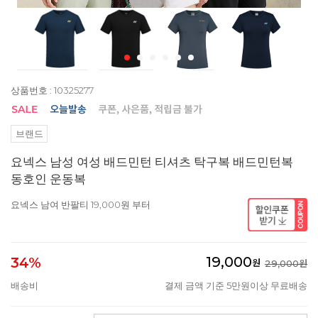
상품번호 : 10325277
브랜드
요넥스 남성 여성 배드민턴 티셔츠 탁구복 배드민턴복
동호인 운동복
요넥스 남여 반팔티 19,000원 부터
19,000
34%
원
29,000원
배송비
결제 금액 기준 5만원이상 무료배송