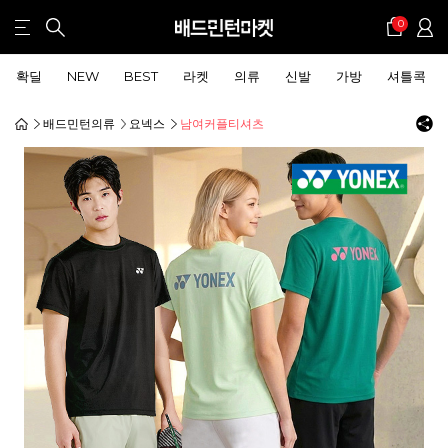
0
확딜
NEW
BEST
라켓
의류
신발
가방
셔틀콕
배드민턴의류
요넥스
남여커플티셔츠