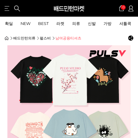
0
확딜
NEW
BEST
라켓
의류
신발
가방
셔틀콕
배드민턴의류
펄스비
남여공용티셔츠