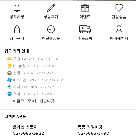
공지사항
상품후기
이벤트
관심상품
장바구니
최근본상품
주문조회
마이페이지
입금 계좌 안내
국민
808837-04-002608
NH농협
098-01-175790
신한
100-026-840244
IBK기업
078-151498-04-012
하나
556-910013-65404
우리
1005-104-697287
예금주 : (주)배드민턴마켓
고객만족센터
온라인 스토어
목동 직영매장
02-3663-3922
02-3663-3490