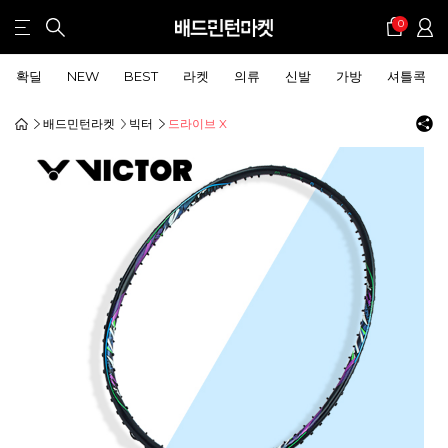
0
확딜
NEW
BEST
라켓
의류
신발
가방
셔틀콕
배드민턴라켓
빅터
드라이브 X