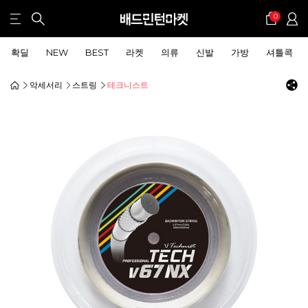
0
확딜
NEW
BEST
라켓
의류
신발
가방
셔틀콕
악세서리
스트링
테크니스트