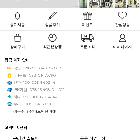
공지사항
상품후기
이벤트
관심상품
장바구니
최근본상품
주문조회
마이페이지
입금 계좌 안내
국민
808837-04-002608
NH농협
098-01-175790
신한
100-026-840244
IBK기업
078-151498-04-012
하나
556-910013-65404
우리
1005-104-697287
예금주 : (주)배드민턴마켓
고객만족센터
온라인 스토어
목동 직영매장