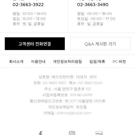
02-3663-3922
02-3663-3490
평일 : 10:00 ~ 16:00
평일 : 09:00 ~ 18:00
점심 : 12:00 ~ 13:00
토요일 : 09:00 ~ 17:00
휴무 : 토, 일, 공휴일
휴무 : 일, 공휴일
고객센터 전화연결
Q&A 게시판 가기
회사소개
이용안내
개인정보처리방침
입점/제휴
PC 버전
상호명 : 배드민턴마켓 대표자 : 유미
전화 : 02-3663-3922 팩스 : 02-3663-3245
주소 : 서울 양천구 등촌로 192
사업자등록번호 : 109-86-04781
통신판매업신고번호 : 제 2017-서울양천-0835호
개인정보책임자 : 유인철
이메일 : shfence@naver.com