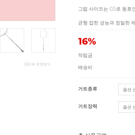
그립 사이즈는 G5로 동호
균형 잡힌 성능과 정밀한 
16%
적립금
배송비
거트종류
거트장력