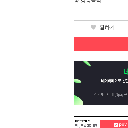
총 상품금액
찜하기