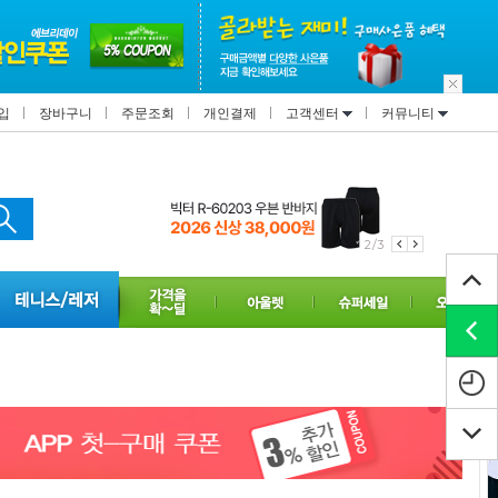
입
장바구니
주문조회
개인결제
고객센터
커뮤니티
2/3