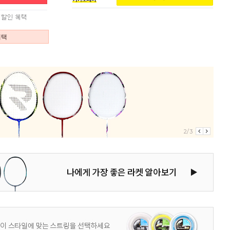
혜택
2/3