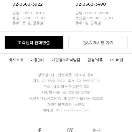
02-3663-3922
02-3663-3490
평일 : 10:00 ~ 16:00
평일 : 09:00 ~ 18:00
점심 : 12:00 ~ 13:00
토요일 : 09:00 ~ 17:00
휴무 : 토, 일, 공휴일
휴무 : 일, 공휴일
고객센터 전화연결
Q&A 게시판 가기
회사소개
이용안내
개인정보처리방침
입점/제휴
PC 버전
상호명 : 배드민턴마켓 대표자 : 유미
전화 : 02-3663-3922 팩스 : 02-3663-3245
주소 : 서울 양천구 등촌로 192
사업자등록번호 : 109-86-04781
통신판매업신고번호 : 제 2017-서울양천-0835호
개인정보책임자 : 유인철
이메일 : shfence@naver.com