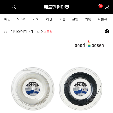
0
확딜
NEW
BEST
라켓
의류
신발
가방
셔틀콕
테니스/레저
테니스
스트링