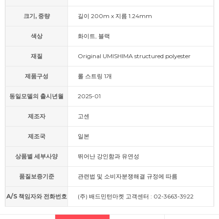
크기, 중량
길이 200m x 지름 1.24mm
색상
화이트, 블랙
재질
Original UMISHIMA structured polyester
제품구성
롤 스트링 1개
동일모델의 출시년월
2025-01
제조자
고센
제조국
일본
상품별 세부사양
뛰어난 강인함과 유연성
품질보증기준
관련법 및 소비자분쟁해결 규정에 따름
A/S 책임자와 전화번호
(주) 배드민턴마켓 고객센터 : 02-3663-3922