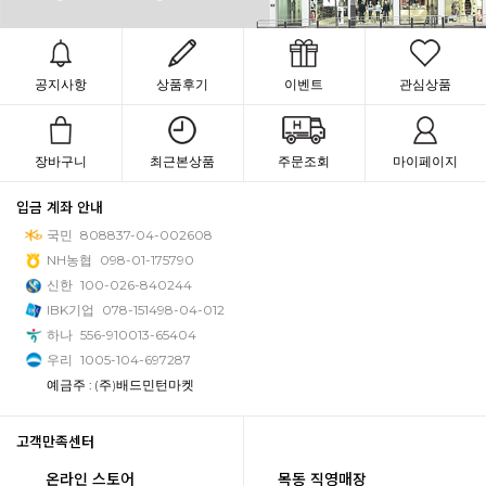
공지사항
상품후기
이벤트
관심상품
장바구니
최근본상품
주문조회
마이페이지
입금 계좌 안내
국민
808837-04-002608
NH농협
098-01-175790
신한
100-026-840244
IBK기업
078-151498-04-012
하나
556-910013-65404
우리
1005-104-697287
예금주 : (주)배드민턴마켓
고객만족센터
온라인 스토어
목동 직영매장