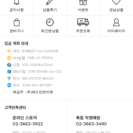
공지사항
상품후기
이벤트
관심상품
장바구니
최근본상품
주문조회
마이페이지
입금 계좌 안내
국민
808837-04-002608
NH농협
098-01-175790
신한
100-026-840244
IBK기업
078-151498-04-012
하나
556-910013-65404
우리
1005-104-697287
예금주 : (주)배드민턴마켓
고객만족센터
온라인 스토어
목동 직영매장
02-3663-3922
02-3663-3490
평일 : 10:00 ~ 16:00
평일 : 09:00 ~ 18:00