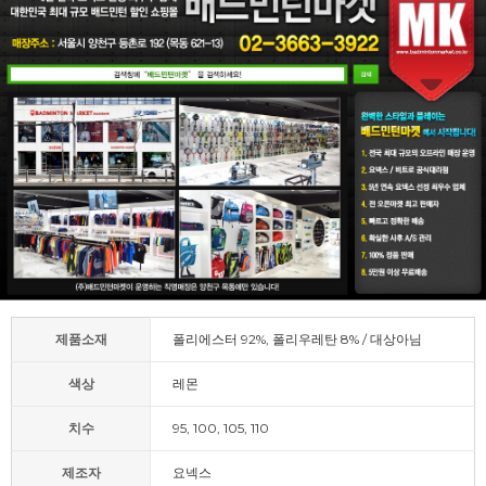
제품소재
폴리에스터 92%, 폴리우레탄 8% / 대상아님
색상
레몬
치수
95, 100, 105, 110
제조자
요넥스