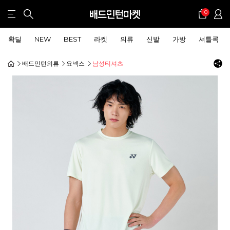
0
확딜
NEW
BEST
라켓
의류
신발
가방
셔틀콕
배드민턴의류
요넥스
남성티셔츠