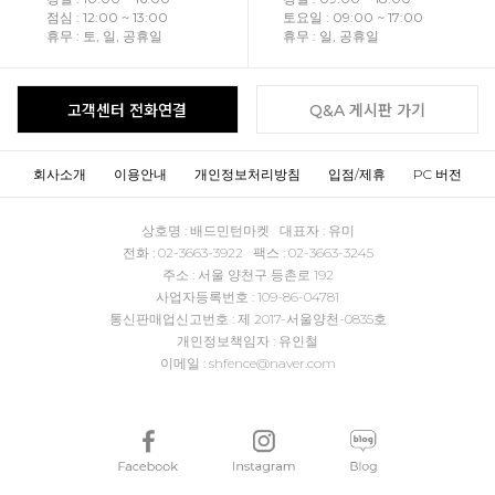
점심 : 12:00 ~ 13:00
토요일 : 09:00 ~ 17:00
휴무 : 토, 일, 공휴일
휴무 : 일, 공휴일
고객센터 전화연결
Q&A 게시판 가기
회사소개
이용안내
개인정보처리방침
입점/제휴
PC 버전
상호명 : 배드민턴마켓 대표자 : 유미
전화 : 02-3663-3922 팩스 : 02-3663-3245
주소 : 서울 양천구 등촌로 192
사업자등록번호 : 109-86-04781
통신판매업신고번호 : 제 2017-서울양천-0835호
개인정보책임자 : 유인철
이메일 : shfence@naver.com