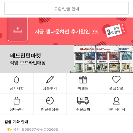
교환/반품 안내
공지사항
상품후기
이벤트
관심상품
장바구니
최근본상품
주문조회
마이페이지
입금 계좌 안내
국민
808837-04-002608