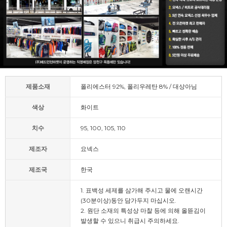
제품소재
폴리에스터 92%, 폴리우레탄 8% / 대상아님
색상
화이트
치수
95, 100, 105, 110
제조자
요넥스
제조국
한국
1. 표백성 세제를 삼가해 주시고 물에 오랜시간
(30분이상)동안 담가두지 마십시오.
2. 원단 소재의 특성상 마찰 등에 의해 올뜯김이
발생할 수 있으니 취급시 주의하세요.