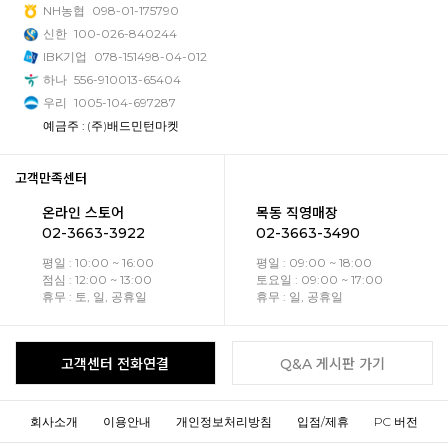
NH농협
098-01-175790
신한
100-026-840244
IBK기업
078-151498-04-012
하나
556-910013-65404
우리
1005-104-697287
예금주 : (주)배드민턴마켓
고객만족센터
온라인 스토어
목동 직영매장
02-3663-3922
02-3663-3490
평일 : 10:00 ~ 16:00
평일 : 09:00 ~ 18:00
점심 : 12:00 ~ 13:00
토요일 : 09:00 ~ 17:00
휴무 : 토, 일, 공휴일
휴무 : 일, 공휴일
고객센터 전화연결
Q&A 게시판 가기
회사소개
이용안내
개인정보처리방침
입점/제휴
PC 버전