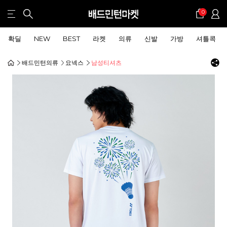
0
확딜
NEW
BEST
라켓
의류
신발
가방
셔틀콕
배드민턴의류
요넥스
남성티셔츠