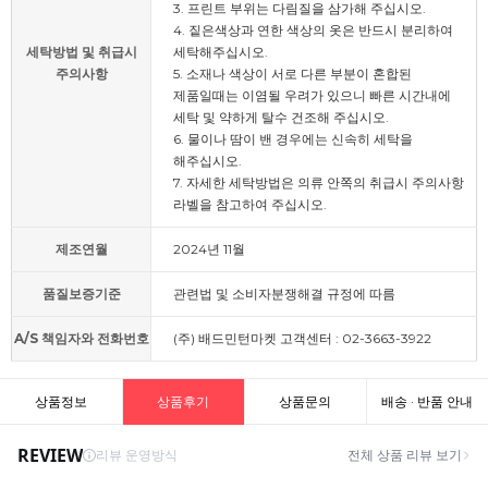
3. 프린트 부위는 다림질을 삼가해 주십시오.
4. 짙은색상과 연한 색상의 옷은 반드시 분리하여
세탁방법 및 취급시
세탁해주십시오.
주의사항
5. 소재나 색상이 서로 다른 부분이 혼합된
제품일때는 이염될 우려가 있으니 빠른 시간내에
세탁 및 약하게 탈수 건조해 주십시오.
6. 물이나 땀이 밴 경우에는 신속히 세탁을
해주십시오.
7. 자세한 세탁방법은 의류 안쪽의 취급시 주의사항
라벨을 참고하여 주십시오.
제조연월
2024년 11월
품질보증기준
관련법 및 소비자분쟁해결 규정에 따름
A/S 책임자와 전화번호
(주) 배드민턴마켓 고객센터 : 02-3663-3922
상품정보
상품후기
상품문의
배송 · 반품 안내