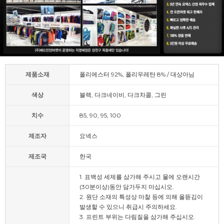
제품소재
폴리에스터 92%, 폴리우레탄 8% / 대상아님
색상
블랙, 다크네이비, 다크차콜, 그린
치수
85, 90, 95, 100
제조자
요넥스
제조국
한국
1. 표백성 세제를 삼가해 주시고 물에 오랜시간
(30분이상)동안 담가두지 마십시오.
2. 원단 소재의 특성상 마찰 등에 의해 올뜯김이
발생할 수 있으니 취급시 주의하세요.
3. 프린트 부위는 다림질을 삼가해 주십시오.