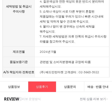
4. 짙은색상과 연한 색상의 옷은 반드시 분리하여
세탁방법 및 취급시
세탁해주십시오.
주의사항
5. 소재나 색상이 서로 다른 부분이 혼합된
제품일때는 이염될 우려가 있으니 빠른 시간내에
세탁 및 약하게 탈수 건조해 주십시오.
6. 물이나 땀이 밴 경우에는 신속히 세탁을
해주십시오.
7. 자세한 세탁방법은 의류 안쪽의 취급시 주의사항
라벨을 참고하여 주십시오.
제조연월
2024년 11월
품질보증기준
관련법 및 소비자분쟁해결 규정에 따름
A/S 책임자와 전화번호
(주) 배드민턴마켓 고객센터 : 02-3663-3922
상품정보
상품후기
상품문의
배송 · 반품 안내