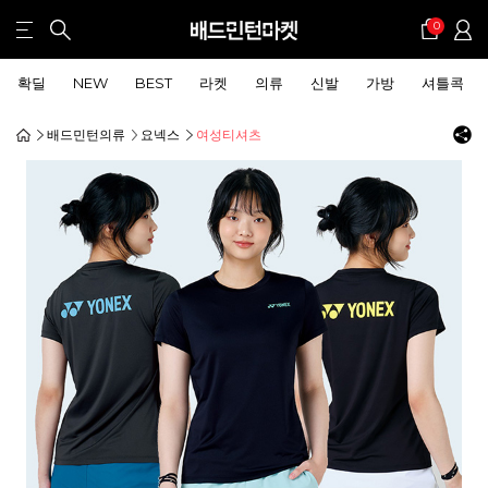
0
확딜
NEW
BEST
라켓
의류
신발
가방
셔틀콕
배드민턴의류
요넥스
여성티셔츠